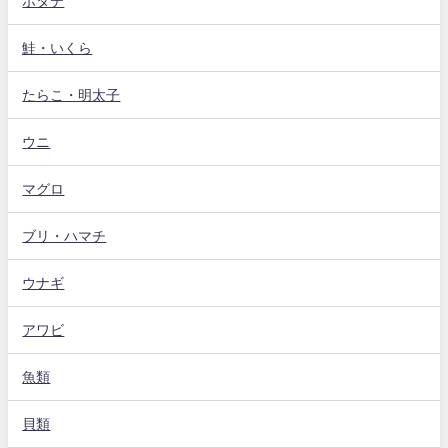
ホタテ
鮭・いくら
たらこ・明太子
ウニ
マグロ
ブリ・ハマチ
ウナギ
アワビ
魚類
貝類