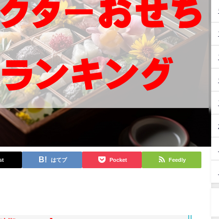
st
はてブ
Pocket
Feedly