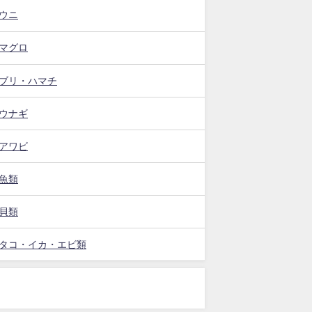
ウニ
マグロ
ブリ・ハマチ
ウナギ
アワビ
魚類
貝類
タコ・イカ・エビ類