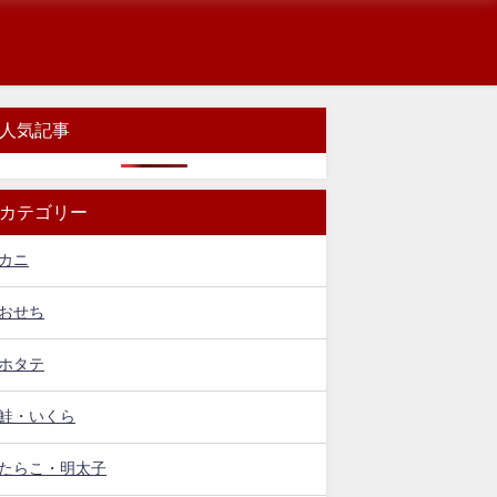
人気記事
カテゴリー
カニ
おせち
ホタテ
鮭・いくら
たらこ・明太子