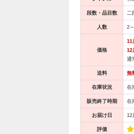
段数・品目数
二
人数
2
1
価格
12
通
送料
無
在庫状況
在
販売終了時期
在
お届け日
1
評価