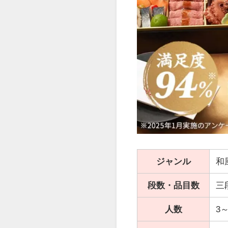
ジャンル
和
段数・品目数
三
人数
3