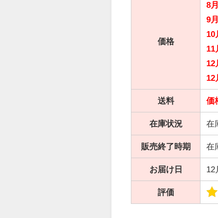
8
9
10
価格
11
12
12
送料
価
在庫状況
在
販売終了時期
在
お届け日
1
評価