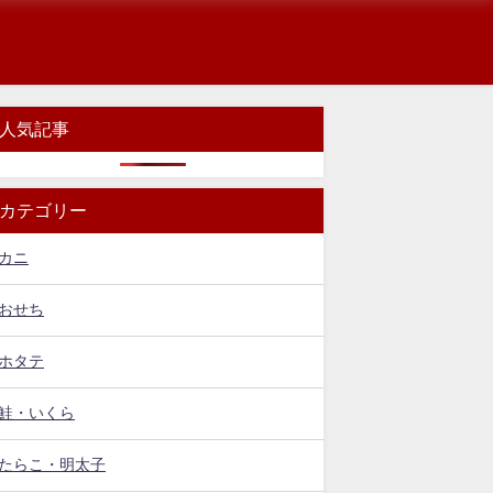
人気記事
カテゴリー
カニ
おせち
ホタテ
鮭・いくら
たらこ・明太子