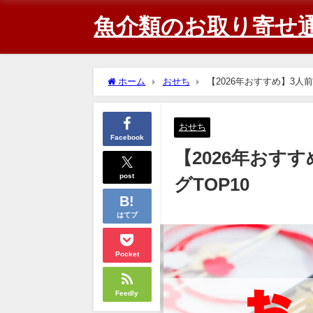
魚介類のお取り寄せ
ホーム
おせち
【2026年おすすめ】3人
おせち
Facebook
【2026年おす
post
グTOP10
はてブ
Pocket
Feedly