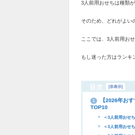
3人前用おせちは種類
そのため、どれがよい
ここでは、3人前用お
もし迷った方はランキ
目次
[
非表示
]
【2026年お
1
TOP10
＜3人前用おせち
＜3人前用おせち