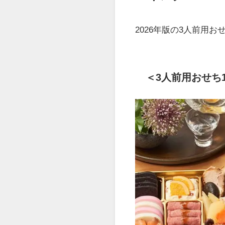
2026年版の3人前用
＜3人前用おせち