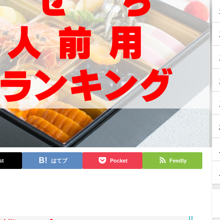
st
はてブ
Pocket
Feedly