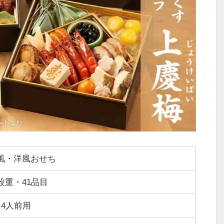
風・洋風おせち
段重・41品目
～4人前用