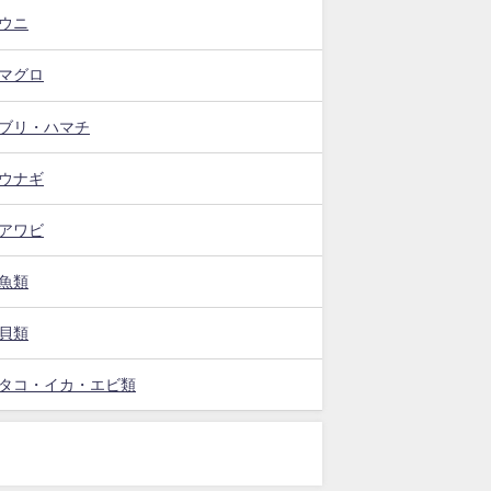
ウニ
マグロ
ブリ・ハマチ
ウナギ
アワビ
魚類
貝類
タコ・イカ・エビ類