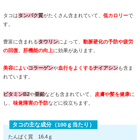
タコは
タンパク質
がたくさん含まれていて、
低カロリー
で
す。
豊富に含まれる
タウリン
によって、
動脈硬化の予防や疲労
の回復、肝機能の向上
に効果があります。
美容によい
コラーゲン
や
血行をよくする
ナイアシン
も含ま
れています。
ビタミンB2
や
亜鉛
なども含まれていて、
皮膚や髪を健康
に
し、
味覚障害の予防
などに役立ちます。
タコの主な成分（100ｇ当たり）
たんぱく質 16.4ｇ