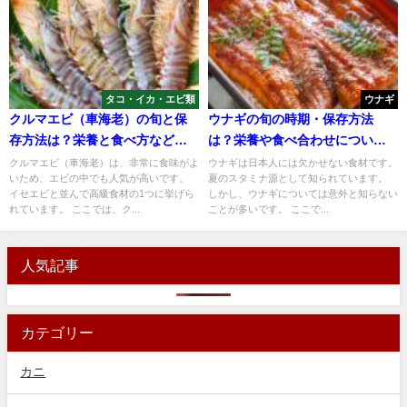
タコ・イカ・エビ類
ウナギ
クルマエビ（車海老）の旬と保
ウナギの旬の時期・保存方法
存方法は？栄養と食べ方などに
は？栄養や食べ合わせについて
ついても解説
も解説
クルマエビ（車海老）は、非常に食味がよ
ウナギは日本人には欠かせない食材です。
いため、エビの中でも人気が高いです。
夏のスタミナ源として知られています。
イセエビと並んで高級食材の1つに挙げら
しかし、ウナギについては意外と知らない
れています。 ここでは、ク...
ことが多いです。 ここで...
人気記事
カテゴリー
カニ