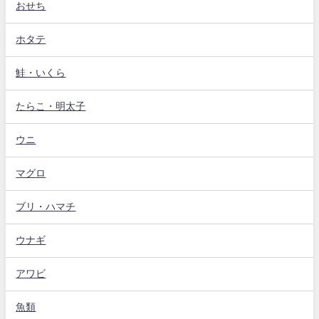
おせち
ホタテ
鮭・いくら
たらこ・明太子
ウニ
マグロ
ブリ・ハマチ
ウナギ
アワビ
魚類