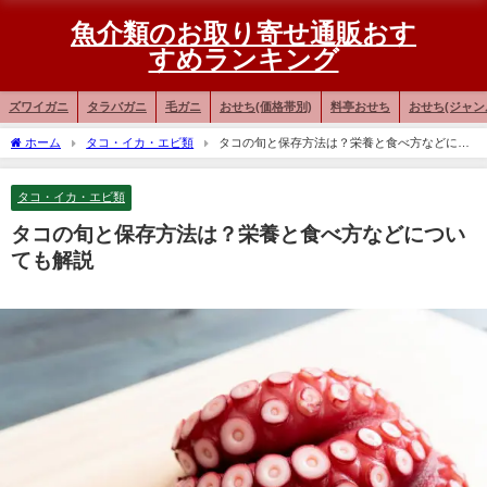
魚介類のお取り寄せ通販おす
すめランキング
ズワイガニ
タラバガニ
毛ガニ
おせち(価格帯別)
料亭おせち
おせち(ジャン
ホーム
タコ・イカ・エビ類
タコの旬と保存方法は？栄養と食べ方などにつ
いても解説
タコ・イカ・エビ類
タコの旬と保存方法は？栄養と食べ方などについ
ても解説