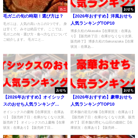
カニ
おせち
毛ガニの旬の時期！選び方は？
【2026年おすすめ】洋風おせち
人気ランキングTOP10
毛ガニは、人気の高いカニの1つです。 身
は甘くて、みそは絶品です。 ここでは、
博多久松のAkasaka【在庫状況：在庫あ
毛ガニの旬・選び方・食べ方などについて
り】【販売終了日：在庫がなくなり次第、
ご紹介します。 毛ガニと...
販売終了】 博多久松のSakurazaka【在庫
状況：在庫あ...
おせち
おせち
【2026年おすすめ】オイシック
【2026年おすすめ】豪華おせち
スのおせち人気ランキング
人気ランキングTOP10
TOP10
オイシックスの慶梅【在庫状況：在庫あ
匠本舗の岩元の極【在庫状況：在庫あり】
り】【販売終了日：在庫がなくなり次第、
【販売終了日：在庫がなくなり次第、販売
販売終了】 オイシックスの上慶梅【在庫
終了】 匠本舗の野むら山荘の歳徳仁【在
状況：在庫あり】【販売終了日...
庫状況：在庫あり】【販売終...