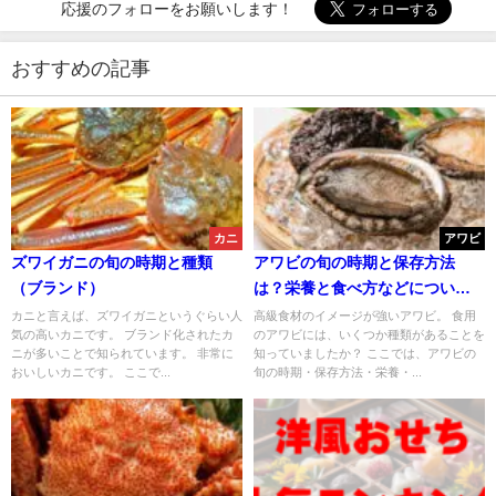
応援のフォローをお願いします！
おすすめの記事
カニ
アワビ
ズワイガニの旬の時期と種類
アワビの旬の時期と保存方法
（ブランド）
は？栄養と食べ方などについて
も解説
カニと言えば、ズワイガニというぐらい人
高級食材のイメージが強いアワビ。 食用
気の高いカニです。 ブランド化されたカ
のアワビには、いくつか種類があることを
ニが多いことで知られています。 非常に
知っていましたか？ ここでは、アワビの
おいしいカニです。 ここで...
旬の時期・保存方法・栄養・...