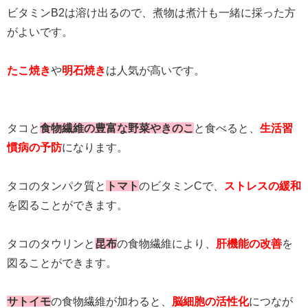
ビタミンB2は溶け出るので、煮物は煮汁も一緒に採った方
がよいです。
たこ焼き
や
明石焼き
は人気が高いです。
タコと
食物繊維の豊富な野菜やきのこ
と食べると、
生活習
慣病の予防
になります。
タコのタンパク質と
トマト
のビタミンCで、
ストレスの緩和
を図ることができます。
タコのタウリンと
昆布
の食物繊維により、
肝機能の改善
を
図ることができます。
サトイモ
の食物繊維が加わると、
脳細胞の活性化
につなが