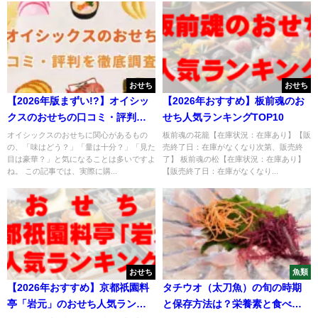
おせち
おせち
【2026年版まずい!?】オイシッ
【2026年おすすめ】板前魂のお
クスのおせちの口コミ・評判を
せち人気ランキングTOP10
徹底調査!評価はどうなの?
オイシックスのおせちに関心があるもの
板前魂の花籠【在庫状況：在庫あり】【販
の、「味はどう？」「量は十分？」「見た
売終了日：在庫がなくなり次第、販売終
目は豪華？」と気になることは多いですよ
了】 板前魂の松【在庫状況：在庫あり】
ね。 この記事では、実際に購...
【販売終了日：在庫がなくなり...
おせち
魚類
【2026年おすすめ】京都祇園料
タチウオ（太刀魚）の旬の時期
亭「岩元」のおせち人気ランキ
と保存方法は？栄養素と食べ方