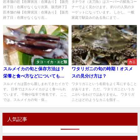
ングTOP4
などについても解説
匠本舗の匠【在庫状況：在庫あり】【販売
タチウオ（太刀魚）はスーパーの鮮魚コー
終了日：在庫がなくなり次第、販売終了】
ナーでよく見かけます。 釣りの人気のタ
匠本舗の極【在庫状況：在庫あり】【販売
ーゲットになっています。 しかし、一般
終了日：在庫がなくなり次...
家庭で馴染みのある魚にまで...
タコ・イカ・エビ類
カニ
スルメイカの旬と保存方法は？
ワタリガニの旬の時期！オスメ
栄養と食べ方などについても解
スの見分け方は？
説
スルメイカは昔から親しまれてきたイカで
ワタリガニという名前をよく耳にすること
す。 日本ではスルメイカがよく食べられ
があります。 ただ、ワタリガニというカ
ています。 干物や塩辛で有名です。 ここ
ニがいるわけではありません。 ワタリガ
では、スルメイカの旬・保...
ニとはどのようなカニを指す...
人気記事