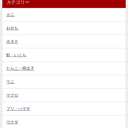
カテゴリー
カニ
おせち
ホタテ
鮭・いくら
たらこ・明太子
ウニ
マグロ
ブリ・ハマチ
ウナギ