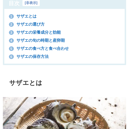
目次
[
非表示
]
サザエとは
1
サザエの選び方
2
サザエの栄養成分と効能
3
サザエの旬の時期と産卵期
4
サザエの食べ方と食べ合わせ
5
サザエの保存方法
6
サザエとは