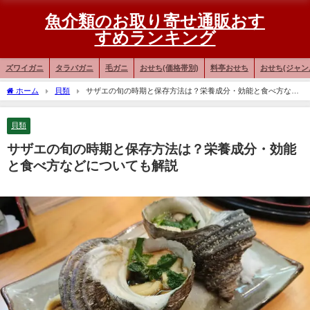
魚介類のお取り寄せ通販おす
すめランキング
ズワイガニ
タラバガニ
毛ガニ
おせち(価格帯別)
料亭おせち
おせち(ジャン
ホーム
貝類
サザエの旬の時期と保存方法は？栄養成分・効能と食べ方など
についても解説
貝類
サザエの旬の時期と保存方法は？栄養成分・効能
と食べ方などについても解説