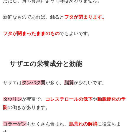
ただし、角の有無によって味は変わりません。
新鮮なものであれば、触ると
フタが閉まります。
フタが閉まったままのもの
でもよいです。
サザエの栄養成分と効能
サザエは
タンパク質
が多く、
脂質
が少ないです。
タウリン
が豊富で、
コレステロールの低下
や
動脈硬化の予
防
の働きがあります。
コラーゲン
もたくさん含まれ、
肌荒れの解消
に役立ちま