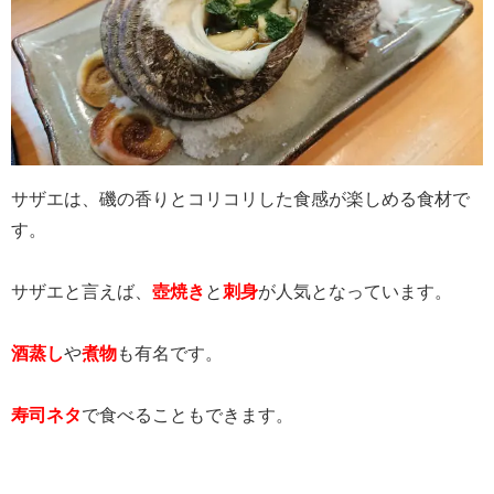
サザエは、磯の香りとコリコリした食感が楽しめる食材で
す。
サザエと言えば、
壺焼き
と
刺身
が人気となっています。
酒蒸し
や
煮物
も有名です。
寿司ネタ
で食べることもできます。