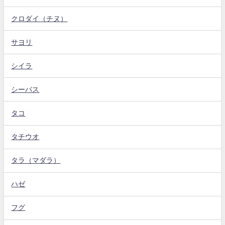
クロダイ（チヌ）
サヨリ
シイラ
シーバス
タコ
タチウオ
タラ（マダラ）
ハゼ
フグ