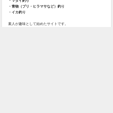
・マダイ釣り
・青物（ブリ・ヒラマサなど）釣り
・イカ釣り
素人が趣味として始めたサイトです。
いろいろご迷惑をおかけするかもしれません。
よろしくお願いします。
詳しくはこちら！
おすすめ
サイトマップ
・
気象庁
・
海上保安庁
・
農林水産省
ホーム
プライバシーポリシー
お問い合わせ
サイトマップ