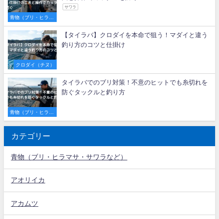
サワラ
青物（ブリ・ヒラマ
サ・サワラなど）
【タイラバ】クロダイを本命で狙う！マダイと違う
釣り方のコツと仕掛け
クロダイ（チヌ）
タイラバでのブリ対策！不意のヒットでも糸切れを
防ぐタックルと釣り方
青物（ブリ・ヒラマ
サ・サワラなど）
カテゴリー
青物（ブリ・ヒラマサ・サワラなど）
アオリイカ
アカムツ