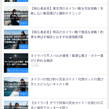
【初心者必見】東京湾のタイラバ船を完全攻略！失
敗しない船宿選びと爆釣テクニック
マダイ
【初心者必見】明石のタイラバ船で激流を攻略！釣
果を伸ばす秘訣とおすすめ遊漁船3選
マダイ
タイラバで尺メバルが連発！最適な重さ・カラー選
びと釣れる秘訣
メバル
ロックフィッシュ
タイラバの投げ釣り完全ガイド！代用ロッドの選び
方とエビらないキャスト術
マダイ
【タイラバ】サワラ対策の完全ガイド！仕掛けの工
夫と操作でカッターを防ぐ