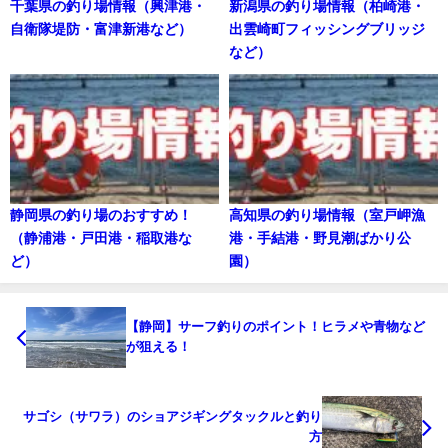
千葉県の釣り場情報（興津港・
新潟県の釣り場情報（柏崎港・
自衛隊堤防・富津新港など）
出雲崎町フィッシングブリッジ
など）
静岡県の釣り場のおすすめ！
高知県の釣り場情報（室戸岬漁
（静浦港・戸田港・稲取港な
港・手結港・野見潮ばかり公
ど）
園）
【静岡】サーフ釣りのポイント！ヒラメや青物など
が狙える！
サゴシ（サワラ）のショアジギングタックルと釣り
方