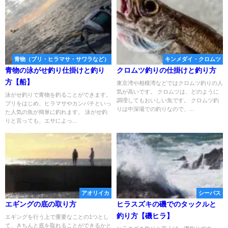
青物（ブリ・ヒラマサ・サワラなど）
キンメダイ・クロムツ
青物の泳がせ釣り仕掛けと釣り
クロムツ釣りの仕掛けと釣り方
方【船】
東京湾や相模湾などではクロムツ釣りの人
気が高いです。 クロムツは、どのように
泳がせ釣りで青物を釣ることができます。
調理してもおいしい魚です。 クロムツ釣
ブリをはじめ、ヒラマサやカンパチといっ
りは中深場での釣りなので、...
た人気の魚が簡単に釣れます。 泳がせ釣
りと言っても、エサによっ...
アオリイカ
シーバス
エギングの底の取り方
ヒラスズキの磯でのタックルと
釣り方【磯ヒラ】
エギングを行う上で重要なことの1つとし
て、きちんと底を取れることができるかと