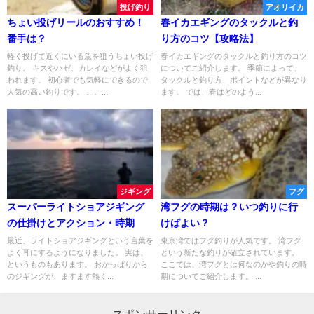
投げ釣り
アオリイカ
ちょい投げリールのおすすめ！
春イカエギングのタックルと釣
番手は？
り方のコツ【攻略法】
軽く投げて近くにいる魚を狙うちょい投げ
春イカエギングのタックルと釣り方のコツ
釣り。 キスやハゼ、カレイなどがよく狙
についてご紹介します。 季節によって、
われます。 初心者でも気軽にできるので
タックルと釣り方、ポイントなどが異なり
人気の高い釣りです。 ここ...
ます。 では、春はどのよう...
ジギング
フグ
スーパーライトショアジギング
湾フグの時期は？いつ釣りに行
の仕掛けとアクション・時期
けばよい？
最近、ライトショアジギングという言葉を
東京湾ではフグ釣りが人気です。 湾フグ
よく耳にするようになりました。 実は、
という新たな釣りが確立されています。
というものもあります。 おかっぱりから
ここでは、湾フグとは何なのかや釣りの時
のジギングが、ますます熱く...
期についてご紹介します。 ...
スポンサーリンク