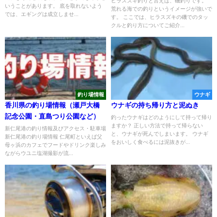
ヒラスズキ釣りと言えば、磯釣りです。
いうことがあります。 底を取れないよう
荒れる海での釣りというイメージが強いで
では、エギングは成立しませ...
す。 ここでは、ヒラスズキの磯でのタッ
クルと釣り方についてご紹介...
釣り場情報
ウナギ
香川県の釣り場情報（瀬戸大橋
ウナギの持ち帰り方と泥ぬき
記念公園・直島つり公園など）
釣ったウナギはどのようにして持って帰り
ますか？ 正しい方法で持って帰らない
新仁尾港の釣り情報及びアクセス・駐車場
と、ウナギが死んでしまいます。 ウナギ
新仁尾港の釣り場情報 仁尾町といえば父
をおいしく食べるには泥抜きが...
母ヶ浜のカフェでフードやドリンク楽しみ
ながらウユニ塩湖撮影が流...