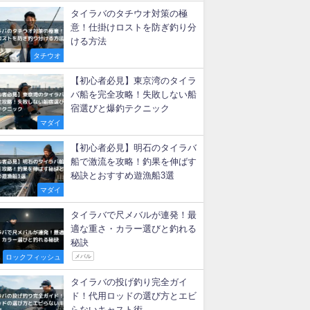
タイラバのタチウオ対策の極
意！仕掛けロストを防ぎ釣り分
ける方法
タチウオ
【初心者必見】東京湾のタイラ
バ船を完全攻略！失敗しない船
宿選びと爆釣テクニック
マダイ
【初心者必見】明石のタイラバ
船で激流を攻略！釣果を伸ばす
秘訣とおすすめ遊漁船3選
マダイ
タイラバで尺メバルが連発！最
適な重さ・カラー選びと釣れる
秘訣
ロックフィッシュ
メバル
タイラバの投げ釣り完全ガイ
ド！代用ロッドの選び方とエビ
らないキャスト術