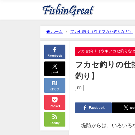
ホーム
フカセ釣り（ウキフカセ釣りなど）
フカセ釣り（ウキフカセ釣りな
Facebook
フカセ釣りの仕
post
釣り】
PR
はてブ
Pocket
Facebook
po
Feedly
堤防からは、いろいろ