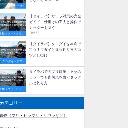
マダイ
【タイラバ】サワラ対策の完全
ガイド！仕掛けの工夫と操作で
カッターを防ぐ
青物（ブリ・ヒラマ
サワラ
サ・サワラなど）
【タイラバ】クロダイを本命で
狙う！マダイと違う釣り方のコ
ツと仕掛け
クロダイ（チヌ）
タイラバでのブリ対策！不意の
ヒットでも糸切れを防ぐタック
ルと釣り方
青物（ブリ・ヒラマ
サ・サワラなど）
カテゴリー
青物（ブリ・ヒラマサ・サワラなど）