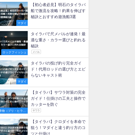
【初心者必見】明石のタイラバ
船で激流を攻略！釣果を伸ばす
秘訣とおすすめ遊漁船3選
マダイ
タイラバで尺メバルが連発！最
適な重さ・カラー選びと釣れる
秘訣
ロックフィッシュ
メバル
タイラバの投げ釣り完全ガイ
ド！代用ロッドの選び方とエビ
らないキャスト術
マダイ
【タイラバ】サワラ対策の完全
ガイド！仕掛けの工夫と操作で
カッターを防ぐ
青物（ブリ・ヒラマ
サワラ
サ・サワラなど）
【タイラバ】クロダイを本命で
狙う！マダイと違う釣り方のコ
ツと仕掛け