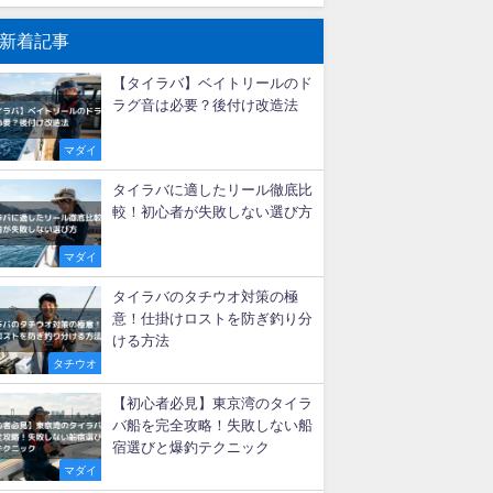
新着記事
【タイラバ】ベイトリールのド
ラグ音は必要？後付け改造法
マダイ
タイラバに適したリール徹底比
較！初心者が失敗しない選び方
マダイ
タイラバのタチウオ対策の極
意！仕掛けロストを防ぎ釣り分
ける方法
タチウオ
【初心者必見】東京湾のタイラ
バ船を完全攻略！失敗しない船
宿選びと爆釣テクニック
マダイ