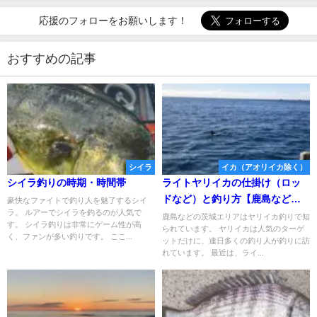
応援のフォローをお願いします！
おすすめの記事
シイラ
イカ（アオリイカ除く）
シイラ釣りの時期・時間帯
ライトヤリイカの仕掛け（ロッ
ドなど）と釣り方【鹿島などの
豪快なファイトで釣り人を魅了するシイ
ラ。 ルアーでシイラを釣るのが人気で
茨城エリア】
鹿島などの茨城エリアはヤリイカ釣りで知
す。 シイラ釣りは非常にゲーム性が高
られています。 ヤリイカは人気のターゲ
く、ファンが多い釣りです。 ここ...
ットだけに、連日多くの釣り人が釣りに訪
れています。 最近は、ライ...