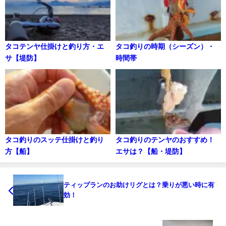
タコテンヤ仕掛けと釣り方・エ
タコ釣りの時期（シーズン）・
サ【堤防】
時間帯
タコ釣りのスッテ仕掛けと釣り
タコ釣りのテンヤのおすすめ！
方【船】
エサは？【船・堤防】
ティップランのお助けリグとは？乗りが悪い時に有
効！