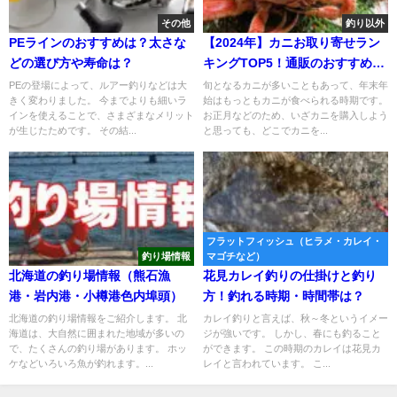
その他
釣り以外
PEラインのおすすめは？太さな
【2024年】カニお取り寄せラン
どの選び方や寿命は？
キングTOP5！通販のおすすめ人
気は？
PEの登場によって、ルアー釣りなどは大
旬となるカニが多いこともあって、年末年
きく変わりました。 今までよりも細いラ
始はもっともカニが食べられる時期です。
インを使えることで、さまざまなメリット
お正月などのため、いざカニを購入しよう
が生じたためです。 その結...
と思っても、どこでカニを...
フラットフィッシュ（ヒラメ・カレイ・
釣り場情報
マゴチなど）
北海道の釣り場情報（熊石漁
花見カレイ釣りの仕掛けと釣り
港・岩内港・小樽港色内埠頭）
方！釣れる時期・時間帯は？
北海道の釣り場情報をご紹介します。 北
カレイ釣りと言えば、秋～冬というイメー
海道は、大自然に囲まれた地域が多いの
ジが強いです。 しかし、春にも釣ること
で、たくさんの釣り場があります。 ホッ
ができます。 この時期のカレイは花見カ
ケなどいろいろ魚が釣れます。...
レイと言われています。 こ...