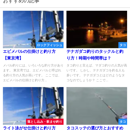
おすすめの記事
ロックフィッシュ
タコ
エビメバルの仕掛けと釣り方
テナガダコ釣りのタックルと釣
【東京湾】
り方！時期や時間帯は？
メバル釣りには、いろいろな釣り方があり
タコ釣りと言えば、マダコ釣りの人気が高
ます。 東京湾では、エビメバルと呼ばれ
いです。 しかし、テナガダコを釣る人も
る釣り方の人気が高いです。 ここでは、
多いです。 テナガダコとはどのようなタ
エビメバルの仕掛けと釣り方...
コなのでしょうか？ ここで...
落とし込み・飲ませ釣り
タコ
ライト泳がせ仕掛けと釣り方
タコスッテの選び方とおすすめ