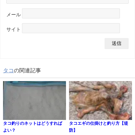
メール
サイト
タコ
の関連記事
タコ釣りのネットはどうすれば
タコエギの仕掛けと釣り方【堤
よい？
防】