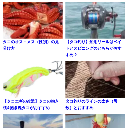
タコのオス・メス（性別）の見
【タコ釣り】船用リールはベイ
分け方
トとスピニングのどちらがおす
すめ？
【タコエギの改造】タコの抱き
タコ釣りのラインの太さ（号
枕&抱き魂タコがおすすめ
数）とおすすめ