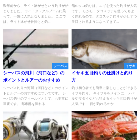
数年前から、ライト泳がせという釣りが始
船のタコ釣りは、エギを使った釣りが人気
まりました。 ライトタックルブームに乗
です。 しかし、タコスッテを使ってもよ
って、一気に人気となりました。 ここで
く釣れるので、タコスッテ釣りが少しずつ
は、ライト泳がせ仕掛けと釣...
注目されるようになってきて...
シーバス
イサキ
シーバスの河川（河口など）の
イサキ五目釣りの仕掛けと釣り
ポイントとルアーのおすすめ
方
シーバス釣りの河川（河口など）のポイン
釣り初心者でも簡単に楽しむことができる
トとルアーのおすすめについてです。 シ
イサキ釣り。 今イサキをメインに、メバ
ーバス釣りのフィールドとして、も非常に
ルやマダイなども狙えるイサキ五目釣りが
重要です。 都市部を流れる...
人気です。 何が釣れるのか...