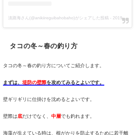
淡路海さん(@anikiireguibahobaho)がシェアした投稿
-
2019年 7月月28日午前12時02分PDT
タコの冬～春の釣り方
タコの冬～春の釣り方についてご紹介します。
まずは、
堤防の壁際
を攻めてみるとよいです。
壁ギリギリに仕掛けを沈めるとよいです。
壁際は
底
だけでなく、
中層
でも釣れます。
海藻が生えている時は、根がかりを防止するために若干離