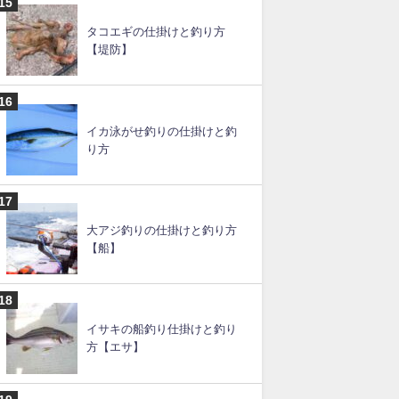
カゴ釣りの仕掛けと釣り方の
コツ【遠投カゴ釣りも】
アラ釣りの船仕掛けと釣り方
タコエギの仕掛けと釣り方
【堤防】
イカ泳がせ釣りの仕掛けと釣
り方