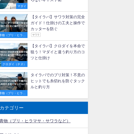
【初心者必見】明石のタイラバ
船で激流を攻略！釣果を伸ばす
秘訣とおすすめ遊漁船3選
マダイ
タイラバで尺メバルが連発！最
適な重さ・カラー選びと釣れる
秘訣
ロックフィッシュ
メバル
タイラバの投げ釣り完全ガイ
ド！代用ロッドの選び方とエビ
らないキャスト術
マダイ
【タイラバ】サワラ対策の完全
ガイド！仕掛けの工夫と操作で
カッターを防ぐ
青物（ブリ・ヒラマ
サワラ
サ・サワラなど）
【タイラバ】クロダイを本命で
狙う！マダイと違う釣り方のコ
ツと仕掛け