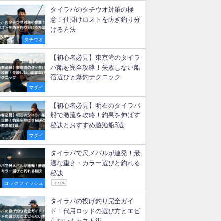
新着記事
【タイラバ】ベイトリールのド
ラグ音は必要？後付け改造法
マダイ
タイラバに適したリール徹底比
較！初心者が失敗しない選び方
マダイ
タイラバのタチウオ対策の極
意！仕掛けロストを防ぎ釣り分
ける方法
タチウオ
【初心者必見】東京湾のタイラ
バ船を完全攻略！失敗しない船
宿選びと爆釣テクニック
マダイ