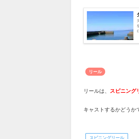
竿
竿は、
柔らかめの先調
胴はしっかりとしてい
ん。