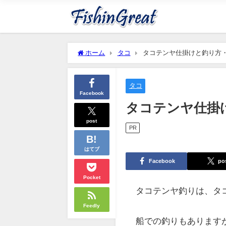
ホーム
タコ
タコテンヤ仕掛けと釣り方
タコ
Facebook
タコテンヤ仕掛
post
PR
はてブ
Facebook
po
Pocket
タコテンヤ釣りは、タ
Feedly
船での釣りもあります