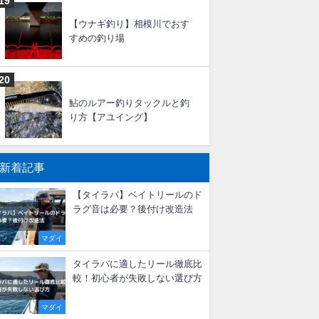
大アジ釣りの仕掛けと釣り方
【船】
イサキの船釣り仕掛けと釣り
方【エサ】
【ウナギ釣り】相模川でおす
すめの釣り場
鮎のルアー釣りタックルと釣
り方【アユイング】