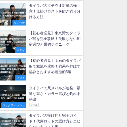
新着記事
【タイラバ】ベイトリールのド
ラグ音は必要？後付け改造法
マダイ
タイラバに適したリール徹底比
較！初心者が失敗しない選び方
マダイ
タイラバのタチウオ対策の極
意！仕掛けロストを防ぎ釣り分
ける方法
タチウオ
【初心者必見】東京湾のタイラ
バ船を完全攻略！失敗しない船
宿選びと爆釣テクニック
マダイ