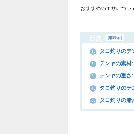
おすすめのエサについ
目次
[
非表示
]
タコ釣りのテ
1.
テンヤの素材
2.
テンヤの重さ
3.
タコ釣りのテ
4.
タコ釣りの船
5.