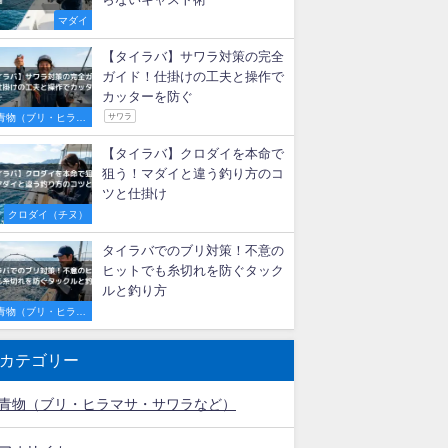
【初心者必見】明石のタイラバ
船で激流を攻略！釣果を伸ばす
秘訣とおすすめ遊漁船3選
マダイ
タイラバで尺メバルが連発！最
適な重さ・カラー選びと釣れる
秘訣
ロックフィッシュ
メバル
タイラバの投げ釣り完全ガイ
ド！代用ロッドの選び方とエビ
らないキャスト術
マダイ
【タイラバ】サワラ対策の完全
ガイド！仕掛けの工夫と操作で
カッターを防ぐ
青物（ブリ・ヒラマ
サワラ
サ・サワラなど）
【タイラバ】クロダイを本命で
狙う！マダイと違う釣り方のコ
ツと仕掛け