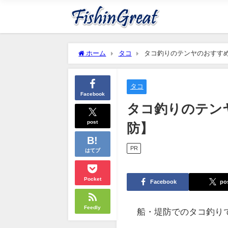
ホーム
タコ
タコ釣りのテンヤのおすす
タコ
Facebook
タコ釣りのテン
post
防】
PR
はてブ
Pocket
Facebook
po
Feedly
船・堤防でのタコ釣り