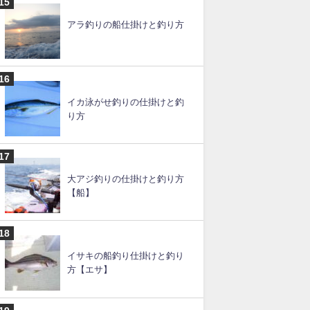
【ショアジギングのポイン
ト】千葉でおすすめは？～関
東編
タコエギの仕掛けと釣り方
【堤防】
アラ釣りの船仕掛けと釣り方
イカ泳がせ釣りの仕掛けと釣
り方