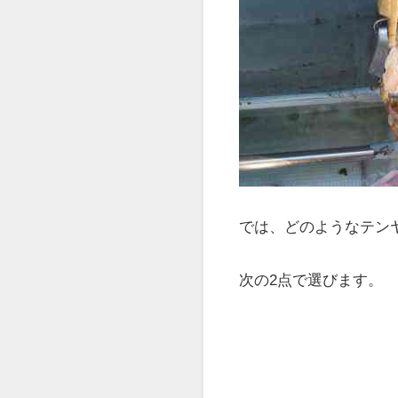
潮で流されてしまうた
逆に言うと、一定の重
このように、重さで船
す。