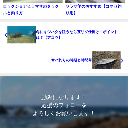
ロックショアヒラマサのタック
ワラサ竿のおすすめ【コマセ釣
ルと釣り方
り用】
冬にキジハタを狙うなら直リグ仕掛け！ポイント
は？【アコウ】
サバ釣りの時期と時間帯
励みになります！
応援のフォローを
よろしくお願いします！