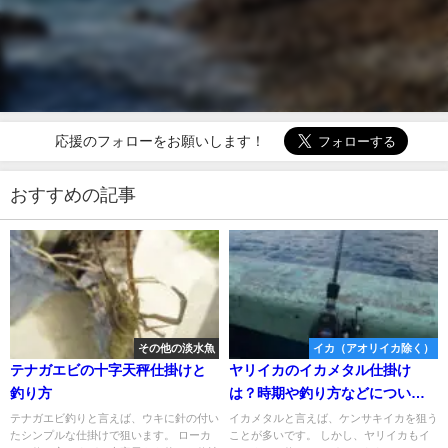
応援のフォローをお願いします！
おすすめの記事
その他の淡水魚
イカ（アオリイカ除く）
テナガエビの十字天秤仕掛けと
ヤリイカのイカメタル仕掛け
釣り方
は？時期や釣り方などについて
解説
テナガエビ釣りと言えば、ウキに針の付い
イカメタルと言えば、ケンサキイカを狙う
たシンプルな仕掛けで狙います。 ローカ
ことが多いです。 しかし、ヤリイカもイ