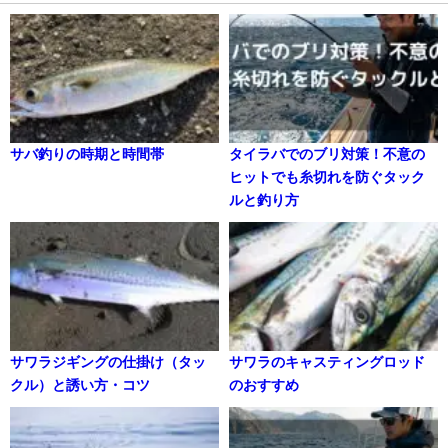
サバ釣りの時期と時間帯
タイラバでのブリ対策！不意の
ヒットでも糸切れを防ぐタック
ルと釣り方
サワラジギングの仕掛け（タッ
サワラのキャスティングロッド
クル）と誘い方・コツ
のおすすめ