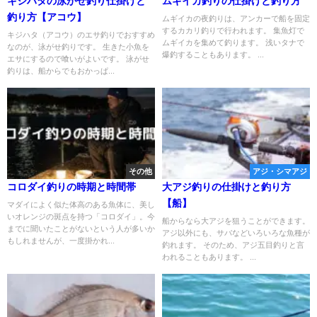
キジハタの泳がせ釣り仕掛けと
ムギイカ釣りの仕掛けと釣り方
釣り方【アコウ】
ムギイカの夜釣りは、アンカーで船を固定
するカカリ釣りで行われます。 集魚灯で
キジハタ（アコウ）のエサ釣りでおすすめ
ムギイカを集めて釣ります。 浅いタナで
なのが、泳がせ釣りです。 生きた小魚を
爆釣することもあります。 ...
エサにするので喰いがよいです。 泳がせ
釣りは、船からでもおかっぱ...
その他
アジ・シマアジ
コロダイ釣りの時期と時間帯
大アジ釣りの仕掛けと釣り方
【船】
マダイによく似た体高のある魚体に、美し
いオレンジの斑点を持つ「コロダイ」。今
船からなら大アジを狙うことができます。
までに聞いたことがないという人が多いか
アジ以外にも、サバなどいろいろな魚種が
もしれませんが、一度掛かれ...
釣れます。 そのため、アジ五目釣りと言
われることもあります。 ...