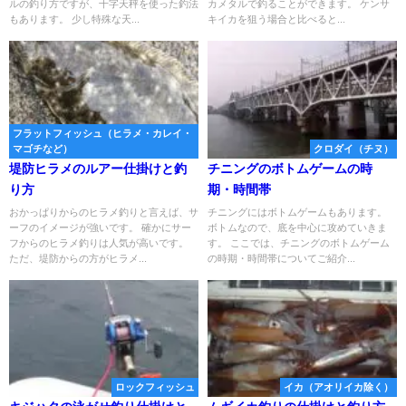
ルの釣り方ですが、十字天秤を使った釣法
カメタルで釣ることができます。 ケンサ
もあります。 少し特殊な天...
キイカを狙う場合と比べると...
フラットフィッシュ（ヒラメ・カレイ・
マゴチなど）
クロダイ（チヌ）
堤防ヒラメのルアー仕掛けと釣
チニングのボトムゲームの時
り方
期・時間帯
おかっぱりからのヒラメ釣りと言えば、サ
チニングにはボトムゲームもあります。
ーフのイメージが強いです。 確かにサー
ボトムなので、底を中心に攻めていきま
フからのヒラメ釣りは人気が高いです。
す。 ここでは、チニングのボトムゲーム
ただ、堤防からの方がヒラメ...
の時期・時間帯についてご紹介...
ロックフィッシュ
イカ（アオリイカ除く）