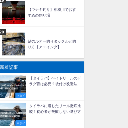
大アジ釣りの仕掛けと釣り方
【船】
タチウオ釣りの時期（シーズ
ン）と時間帯！潮回りは？
【ウナギ釣り】相模川でおす
すめの釣り場
鮎のルアー釣りタックルと釣
り方【アユイング】