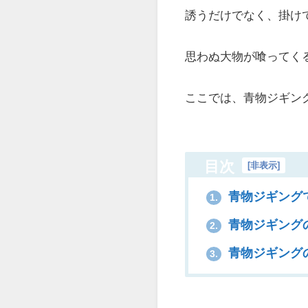
誘うだけでなく、掛け
思わぬ大物が喰ってく
ここでは、青物ジギン
目次
[
非表示
]
青物ジギング
1.
青物ジギング
2.
青物ジギング
3.