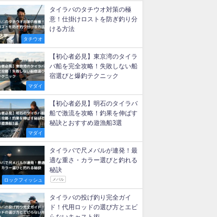
新着記事
【タイラバ】ベイトリールのド
ラグ音は必要？後付け改造法
マダイ
タイラバに適したリール徹底比
較！初心者が失敗しない選び方
マダイ
タイラバのタチウオ対策の極
意！仕掛けロストを防ぎ釣り分
ける方法
タチウオ
【初心者必見】東京湾のタイラ
バ船を完全攻略！失敗しない船
宿選びと爆釣テクニック
マダイ