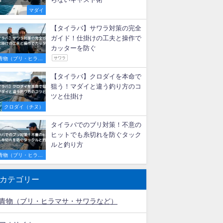
【初心者必見】明石のタイラバ
船で激流を攻略！釣果を伸ばす
秘訣とおすすめ遊漁船3選
マダイ
タイラバで尺メバルが連発！最
適な重さ・カラー選びと釣れる
秘訣
ロックフィッシュ
メバル
タイラバの投げ釣り完全ガイ
ド！代用ロッドの選び方とエビ
らないキャスト術
マダイ
【タイラバ】サワラ対策の完全
ガイド！仕掛けの工夫と操作で
カッターを防ぐ
青物（ブリ・ヒラマ
サワラ
サ・サワラなど）
【タイラバ】クロダイを本命で
狙う！マダイと違う釣り方のコ
ツと仕掛け