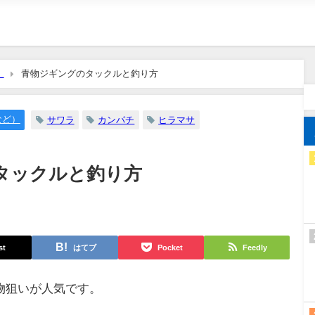
）
青物ジギングのタックルと釣り方
など）
サワラ
カンパチ
ヒラマサ
タックルと釣り方
st
はてブ
Pocket
Feedly
物狙いが人気です。