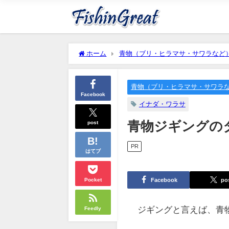
ホーム
青物（ブリ・ヒラマサ・サワラなど
青物（ブリ・ヒラマサ・サワラ
Facebook
イナダ・ワラサ
post
青物ジギングの
PR
はてブ
Facebook
po
Pocket
ジギングと言えば、青
Feedly