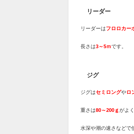
リール
リールは
スピニングリ
サイズはダイワなら
45
す。
ベイトリール
でもOK
ライン
ラインは
PEの2～3号
を
300ｍほど
巻いておき