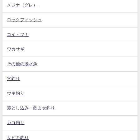
メジナ（グレ）
ロックフィッシュ
コイ・フナ
ワカサギ
その他の淡水魚
穴釣り
ウキ釣り
落とし込み・飲ませ釣り
カゴ釣り
サビキ釣り