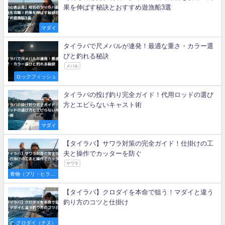
果を伸ばす秘訣とおすすめ遊漁船3選
マダイ
タイラバで尺メバルが連発！最適な重さ・カラー選
びと釣れる秘訣
メバル
ロックフィッシュ
タイラバの投げ釣り完全ガイド！代用ロッドの選び
方とエビらないキャスト術
マダイ
【タイラバ】サワラ対策の完全ガイド！仕掛けの工
夫と操作でカッターを防ぐ
サワラ
青物（ブリ・ヒラマ
サ・サワラなど）
【タイラバ】クロダイを本命で狙う！マダイと違う
釣り方のコツと仕掛け
クロダイ（チヌ）