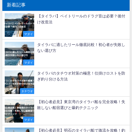
新着記事
【タイラバ】ベイトリールのドラグ音は必要？後付
け改造法
マダイ
タイラバに適したリール徹底比較！初心者が失敗し
ない選び方
マダイ
タイラバのタチウオ対策の極意！仕掛けロストを防
ぎ釣り分ける方法
タチウオ
【初心者必見】東京湾のタイラバ船を完全攻略！失
敗しない船宿選びと爆釣テクニック
マダイ
【初心者必見】明石のタイラバ船で激流を攻略！釣