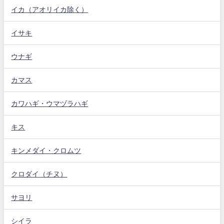
イカ（アオリイカ除く）
イサキ
ウナギ
カマス
カワハギ・ウマヅラハギ
キス
キンメダイ・クロムツ
クロダイ（チヌ）
サヨリ
シイラ