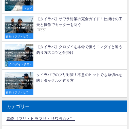
マダイ
【タイラバ】サワラ対策の完全ガイド！仕掛けの工
夫と操作でカッターを防ぐ
サワラ
青物（ブリ・ヒラマ
サ・サワラなど）
【タイラバ】クロダイを本命で狙う！マダイと違う
釣り方のコツと仕掛け
クロダイ（チヌ）
タイラバでのブリ対策！不意のヒットでも糸切れを
防ぐタックルと釣り方
青物（ブリ・ヒラマ
サ・サワラなど）
カテゴリー
青物（ブリ・ヒラマサ・サワラなど）