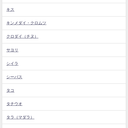
キス
キンメダイ・クロムツ
クロダイ（チヌ）
サヨリ
シイラ
シーバス
タコ
タチウオ
タラ（マダラ）