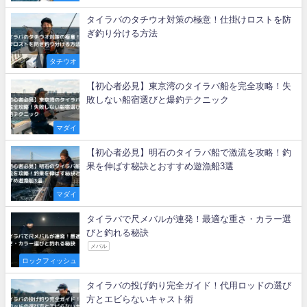
タイラバのタチウオ対策の極意！仕掛けロストを防
ぎ釣り分ける方法
タチウオ
【初心者必見】東京湾のタイラバ船を完全攻略！失
敗しない船宿選びと爆釣テクニック
マダイ
【初心者必見】明石のタイラバ船で激流を攻略！釣
果を伸ばす秘訣とおすすめ遊漁船3選
マダイ
タイラバで尺メバルが連発！最適な重さ・カラー選
びと釣れる秘訣
メバル
ロックフィッシュ
タイラバの投げ釣り完全ガイド！代用ロッドの選び
方とエビらないキャスト術