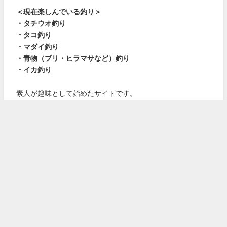
＜現在楽しんでいる釣り＞
・タチウオ釣り
・タコ釣り
・マダイ釣り
・青物（ブリ・ヒラマサなど）釣り
・イカ釣り
素人が趣味として始めたサイトです。
いろいろご迷惑をおかけするかもしれません。
よろしくお願いします。
詳しくはこちら！
おすすめ
サイトマップ
・
気象庁
・
海上保安庁