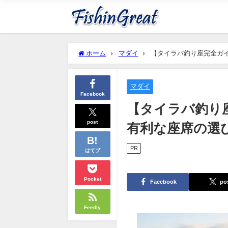
ホーム
マダイ
【タイラバ釣り座完全ガ
マダイ
Facebook
【タイラバ釣り
post
有利な座席の選
PR
はてブ
Pocket
Facebook
po
Feedly