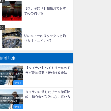
大アジ釣りの仕掛けと釣り方
【船】
タチウオ釣りの時期（シーズ
ン）と時間帯！潮回りは？
【ウナギ釣り】相模川でおす
すめの釣り場
鮎のルアー釣りタックルと釣
り方【アユイング】