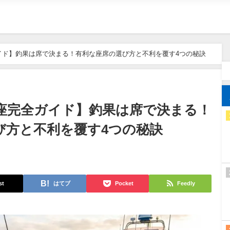
イド】釣果は席で決まる！有利な座席の選び方と不利を覆す4つの秘訣
座完全ガイド】釣果は席で決まる！
び方と不利を覆す4つの秘訣
st
はてブ
Pocket
Feedly