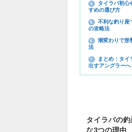
タイラバ初心
4.
すめの選び方
不利な釣り座
5.
の攻略法
潮変わりで形
6.
法
まとめ：タイ
7.
出すアングラーへ