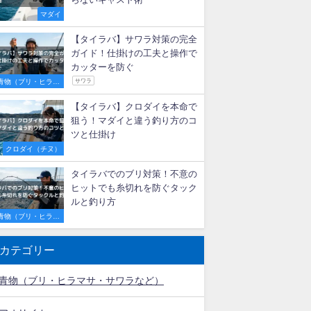
【初心者必見】明石のタイラバ
船で激流を攻略！釣果を伸ばす
秘訣とおすすめ遊漁船3選
マダイ
タイラバで尺メバルが連発！最
適な重さ・カラー選びと釣れる
秘訣
ロックフィッシュ
メバル
タイラバの投げ釣り完全ガイ
ド！代用ロッドの選び方とエビ
らないキャスト術
マダイ
【タイラバ】サワラ対策の完全
ガイド！仕掛けの工夫と操作で
カッターを防ぐ
青物（ブリ・ヒラマ
サワラ
サ・サワラなど）
【タイラバ】クロダイを本命で
狙う！マダイと違う釣り方のコ
ツと仕掛け