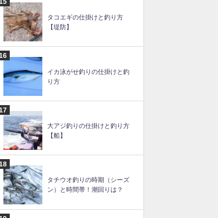
カゴ釣りの仕掛けと釣り方の
コツ【遠投カゴ釣りも】
【ショアジギングのポイン
ト】千葉でおすすめは？～関
東編
タコエギの仕掛けと釣り方
【堤防】
イカ泳がせ釣りの仕掛けと釣
り方