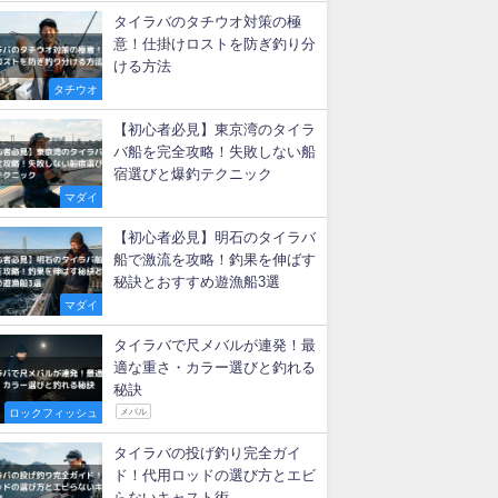
新着記事
【タイラバ】ベイトリールのド
ラグ音は必要？後付け改造法
マダイ
タイラバに適したリール徹底比
較！初心者が失敗しない選び方
マダイ
タイラバのタチウオ対策の極
意！仕掛けロストを防ぎ釣り分
ける方法
タチウオ
【初心者必見】東京湾のタイラ
バ船を完全攻略！失敗しない船
宿選びと爆釣テクニック
マダイ