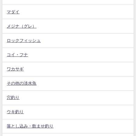
マダイ
メジナ（グレ）
ロックフィッシュ
コイ・フナ
ワカサギ
その他の淡水魚
穴釣り
ウキ釣り
落とし込み・飲ませ釣り