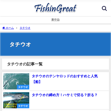
車中泊
ホーム
タチウオ
タチウオ
タチウオの記事一覧
タチウオのテンヤロッドのおすすめと人気
【船】
タチウオ
タチウオの締め方！ハサミで切る？折る？
タチウオ