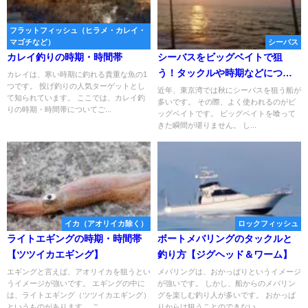
フラットフィッシュ（ヒラメ・カレイ・
マゴチなど）
シーバス
カレイ釣りの時期・時間帯
シーバスをビッグベイトで狙
う！タックルや時期などについ
カレイは、寒い時期に釣れる貴重な魚の1
つです。 投げ釣りの人気ターゲットとし
て解説
近年、東京湾では秋にシーバスを狙う船が
て知られています。 ここでは、カレイ釣
多いです。 その際、よく使われるのがビ
りの時期・時間帯についてご...
ッグベイトです。 ビッグベイトを喰って
きた瞬間が堪りません。 し...
イカ（アオリイカ除く）
ロックフィッシュ
ライトエギングの時期・時間帯
ボートメバリングのタックルと
【ツツイカエギング】
釣り方【ジグヘッド＆ワーム】
エギングと言えば、アオリイカを狙うとい
メバリングは、おかっぱりというイメージ
うイメージが強いです。 エギングの中に
が強いです。 しかし、船からのメバリン
は、ライトエギング（ツツイカエギング）
グを楽しむ釣り人が多いです。 おかっぱ
というものがあります。 こ...
りからは狙うことのできない...