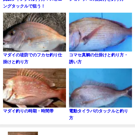
ングタックルで狙う！
マダイの堤防でのフカセ釣り仕
コマセ真鯛の仕掛けと釣り方・
掛けと釣り方
誘い方
マダイ釣りの時期・時間帯
電動タイラバのタックルと釣り
方