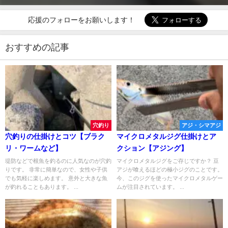
応援のフォローをお願いします！
おすすめの記事
穴釣り
アジ・シマアジ
穴釣りの仕掛けとコツ【ブラク
マイクロメタルジグ仕掛けとア
リ・ワームなど】
クション【アジング】
堤防などで根魚を釣るのに人気なのが穴釣
マイクロメタルジグをご存じですか？ 豆
りです。 非常に簡単なので、女性や子供
アジが喰えるほどの極小ジグのことです。
でも気軽に楽しめます。 意外と大きな魚
今、このジグを使ったマイクロメタルゲー
が釣れることもあります。 ...
ムが注目されています。 ...