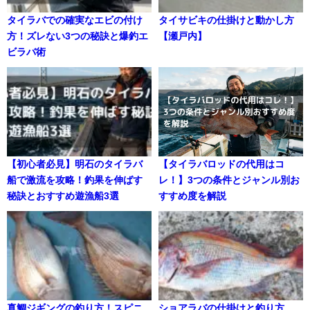
タイラバでの確実なエビの付け
タイサビキの仕掛けと動かし方
方！ズレない3つの秘訣と爆釣エ
【瀬戸内】
ビラバ術
【初心者必見】明石のタイラバ
【タイラバロッドの代用はコ
船で激流を攻略！釣果を伸ばす
レ！】3つの条件とジャンル別お
秘訣とおすすめ遊漁船3選
すすめ度を解説
真鯛ジギングの釣り方！スピニ
ショアラバの仕掛けと釣り方