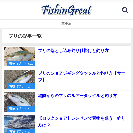
車中泊
ブリの記事一覧
ブリの落とし込み釣り仕掛けと釣り方
青物（ブリ・ヒラ
マサ・サワラな
ブリのショアジギングタックルと釣り方【サー
ど）
フ】
青物（ブリ・ヒラ
マサ・サワラな
堤防からのブリのルアータックルと釣り方
ど）
青物（ブリ・ヒラ
マサ・サワラな
【ロックショア】シンペンで青物を狙う！釣り
ど）
方は？
青物（ブリ・ヒラ