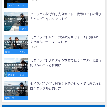
メバル
ロックフィッシュ
タイラバの投げ釣り完全ガイド！代用ロッドの選び
方とエビらないキャスト術
マダイ
【タイラバ】サワラ対策の完全ガイド！仕掛けの工
夫と操作でカッターを防ぐ
サワラ
青物（ブリ・ヒラマ
サ・サワラなど）
【タイラバ】クロダイを本命で狙う！マダイと違う
釣り方のコツと仕掛け
クロダイ（チヌ）
タイラバでのブリ対策！不意のヒットでも糸切れを
防ぐタックルと釣り方
青物（ブリ・ヒラマ
サ・サワラなど）