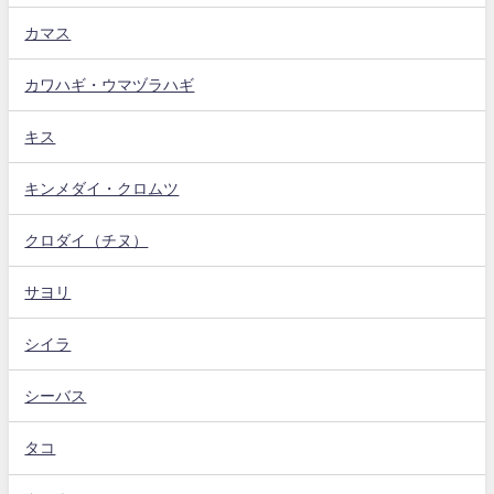
カマス
カワハギ・ウマヅラハギ
キス
キンメダイ・クロムツ
クロダイ（チヌ）
サヨリ
シイラ
シーバス
タコ