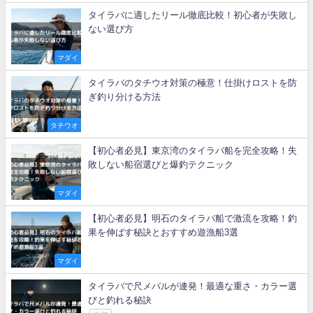
タイラバに適したリール徹底比較！初心者が失敗し
ない選び方
マダイ
タイラバのタチウオ対策の極意！仕掛けロストを防
ぎ釣り分ける方法
タチウオ
【初心者必見】東京湾のタイラバ船を完全攻略！失
敗しない船宿選びと爆釣テクニック
マダイ
【初心者必見】明石のタイラバ船で激流を攻略！釣
果を伸ばす秘訣とおすすめ遊漁船3選
マダイ
タイラバで尺メバルが連発！最適な重さ・カラー選
びと釣れる秘訣