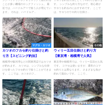
ことが多い磯場のロックフィッシュ。 最
す。 シンプルな釣り方なので、初心者が
近では、ハードルアーで狙う人が増えてい
サヨリを釣るのにおすすめです。 ここで
ます。 それは、ハードルア...
は、サヨリのウキ釣り仕掛け...
マグロ・カツオ
その他
カツオのフカセ釣り仕掛けと釣
ウィリー五目仕掛けと釣り方
り方【スピニング釣法】
【東京湾・相模湾で人気】
相模湾や駿河湾などの関東周辺ではカツオ
東京湾や相模湾では、ウィリー五目が人気
が釣れます。 カツオは、シンプルな仕掛
です。 コマセは使いますが、通常のコマ
けを使ったフカセ釣りで狙うことができま
セ釣りとは異なります。 さまざまな魚が
す。 ここでは、カツオのフ...
釣れて面白いです。 ここで...