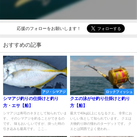
応援のフォローをお願いします！
おすすめの記事
アジ・シマアジ
ロックフィッシュ
シマアジ釣りの仕掛けと釣り
クエの泳がせ釣り仕掛けと釣り
方・エサ【船】
方【船】
シマアジは寿司のネタとして知られていま
最大で40kg以上にもなるクエ。 非常にお
す。 そのシマアジを釣ることができるの
いしい魚として知られています。 クエは
です。 味もおいしいですが、掛った時の
大物釣り師の憧れのターゲットです。 ク
引き込みも最高です。 ここ...
エとは関西でよく使われ...