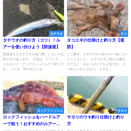
タチウオ
タコ
タチウオの釣り方（コツ）！ル
タコエギの仕掛けと釣り方【堤
アーを使い分けよう【防波堤】
防】
防波堤からタチウオを狙う際、いろいろな
ここ数年、エギでのタコ釣りが一気にブレ
釣り方があります。 人気は、ワインド・
イクしました。 エギでのタコ釣りは船だ
メタルジグ・テンヤといったルアー釣りで
けでなく、おかっぱりでも人気です。 タ
す。 ジグは、沖の方にいる...
コ釣りに行くのなら、エギを...
ロックフィッシュ
サヨリ
ロックフィッシュをハードルア
サヨリのウキ釣り仕掛けと釣り
ーで狙う！おすすめのルアーや
方
ロッドなどは？
ジグヘッドリグやテキサスリグで狙われる
サヨリを釣る方法としてウキ釣りがありま