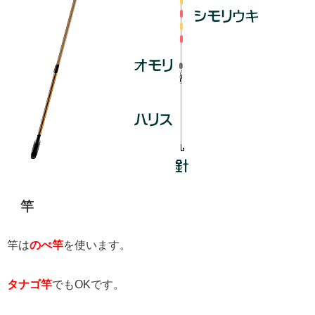
竿
竿は
のべ竿
を使います。
タナゴ竿
でもOKです。