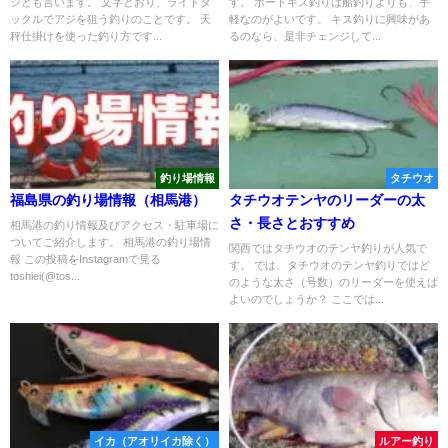
ジとも言います。 文字どおり、ライトタ
す。 ボートキス釣りは船釣りよりも、手
ックルでアジを狙う釣りのことです。 天
軽なのがよいです。 キス釣りに興味があ
秤仕掛けを使った釣り方です...
るのなら、是非チェンジして...
釣り場情報
タチウオ
福島県の釣り場情報（相馬港）
タチウオテンヤのリーダーの太
さ・長さとおすすめ
相馬港の釣り情報及びアクセス・駐車場に
ついてご紹介します。 相馬港の釣り場情
関西ではタチウオのテンヤ釣りが人気で
報 この投稿をInstagramで見る
す。 では、タチウオのテンヤ釣りではど
toshiei(@tos...
のような太さ（号数）のリーダーを使えば
よいのでしょうか？ ここでは...
イカ（アオリイカ除く）
ルアー釣り