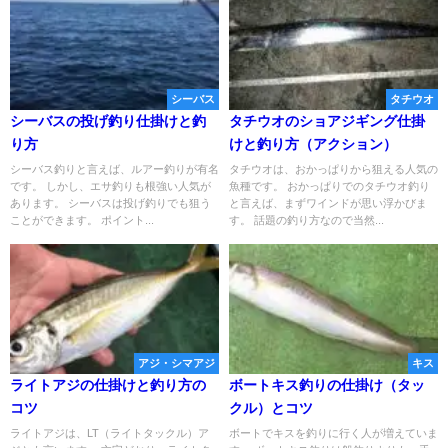
シーバス
タチウオ
シーバスの投げ釣り仕掛けと釣
タチウオのショアジギング仕掛
り方
けと釣り方（アクション）
シーバス釣りと言えば、ルアー釣りが有名
タチウオは、おかっぱりから狙える人気の
です。 しかし、エサ釣りも根強い人気が
魚種です。 おかっぱりでのタチウオ釣り
あります。 シーバスは投げ釣りでも狙う
と言えば、まずワインドが思い浮かびま
ことができます。 ポイント...
す。 話題の釣り方なので当然...
アジ・シマアジ
キス
ライトアジの仕掛けと釣り方の
ボートキス釣りの仕掛け（タッ
コツ
クル）とコツ
ライトアジは、LT（ライトタックル）ア
ボートでキスを釣りに行く人が増えていま