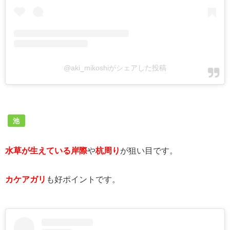
@aki_mikoshiがシェアした投稿
池
水草が生えている岸際
や
杭周り
が狙い目です。
カケアガリ
も好ポイントです。