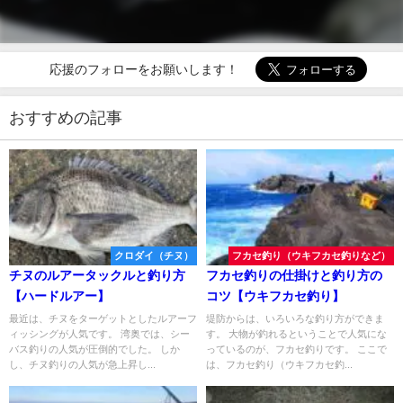
応援のフォローをお願いします！
おすすめの記事
クロダイ（チヌ）
フカセ釣り（ウキフカセ釣りなど）
チヌのルアータックルと釣り方
フカセ釣りの仕掛けと釣り方の
【ハードルアー】
コツ【ウキフカセ釣り】
最近は、チヌをターゲットとしたルアーフ
堤防からは、いろいろな釣り方ができま
ィッシングが人気です。 湾奥では、シー
す。 大物が釣れるということで人気にな
バス釣りの人気が圧倒的でした。 しか
っているのが、フカセ釣りです。 ここで
し、チヌ釣りの人気が急上昇し...
は、フカセ釣り（ウキフカセ釣...