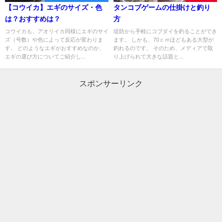
【コウイカ】エギのサイズ・色
タンコブゲームの仕掛けと釣り
は？おすすめは？
方
コウイカも、アオリイカ同様にエギのサイ
堤防から手軽にコブダイを釣ることができ
ズ（号数）や色によって反応が変わりま
ます。 しかも、70ｃｍほどもある大型が
す。 どのようなエギがおすすめなのか、
釣れるのです。 そのため、メディアで取
エギの選び方についてご紹介し...
り上げられて大きな話題と...
スポンサーリンク