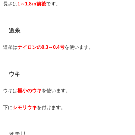
長さは
1～1.8ｍ前後
です。
道糸
道糸は
ナイロンの0.3～0.4号
を使います。
ウキ
ウキは
極小のウキ
を使います。
下に
シモリウキ
を付けます。
オモリ