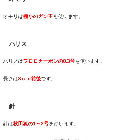
オモリは
極小のガン玉
を使います。
ハリス
ハリスは
フロロカーボンの0.3号
を使います。
長さは
3ｃｍ前後
です。
針
針は
秋田狐の1～2号
を使います。