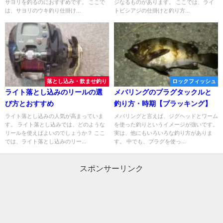
サヨリを釣るのにおすすめです。 ここで
ジなるものがあります。 ここでは、ライ
は、サヨリのウキ釣り仕掛け...
トビシアジの仕掛けと釣り方...
落とし込み・飲ませ釣り
ロックフィッシュ
ライト落とし込みのリールの選
メバリングのプラグタックルと
び方とおすすめ
釣り方・時期【プラッキング】
ライト落とし込みの人気が高まっていま
メバリングと言えば、ジグヘッドとワーム
す。 ライト落とし込みでは、どのような
を使った釣りというイメージが強いです。
リールを使えばよいのでしょうか？ ここ
実は、他にもいろいろな釣り方がありま
では、ライト落とし込みのリー...
す。 中でも、プラグを使っ...
スポンサーリンク