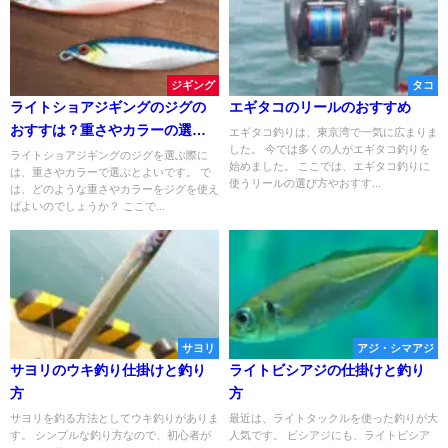
ジギング
タコ
ライトショアジギングのジグの
エギタコのリールのおすすめ
おすすは？重さやカラーの選び
エギタコ釣りは、東京湾で一気に広まりま
した。 今では多くの人がエギタコ釣りを
方は？
ライトショアジギングのジグを選ぶ際に
始めました。 ここでは、エギタコ釣りに
は、重さやカラーで選ぶとよいです。 で
使うリールの選び方やおすす...
は、どのような重さやカラーをジグを使え
ばよいのでしょうか？ ここで...
サヨリ
アジ・シマアジ
サヨリのウキ釣り仕掛けと釣り
ライトビシアジの仕掛けと釣り
方
方
サヨリを釣る方法としてウキ釣りがありま
最近は、ライトタックルを使った釣りが大
す。 シンプルな釣り方なので、初心者が
人気です。 ビシアジにも、ライトビシア