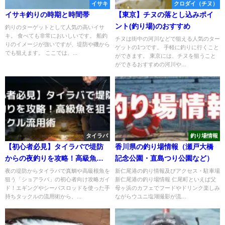
イサキ
クロダイ（チヌ）
イサキ釣りの時期と時間帯
【東京】チヌの落とし込みポイ
ント(釣り場)のおすすめ
釣りのターゲットとして人気の高いイサ
キ。 食べても非常においしいです。 船釣
チヌは街中の河川などで狙える人気のター
りのイメージが強いですが、堤防や磯から
ゲットの1つです。 手軽に釣りに行くこと
でも狙えます。 ここでは、...
ができます。 東京には、チヌを狙うこと
ができるおすすめの河川や...
タイラバ
釣り場情報
【初心者必見】タイラバで堤防
香川県の釣り場情報（瀬戸大橋
からの夜釣りを攻略！高級魚を
記念公園・直島つり公園など）
狙う秘訣とタックル流用術
夜の堤防からタイラバで真鯛や高級根魚を
新仁尾港の釣り情報及びアクセス・駐車場
狙う「ショアラバ」の初心者向け攻略ガイ
新仁尾港の釣り場情報 仁尾町といえば父
ド！エギングやシーバスロッドを使った手
母ヶ浜のカフェでフードやドリンク楽しみ
持ちタックルの流用術から、...
ながらウユニ塩湖撮影が流...