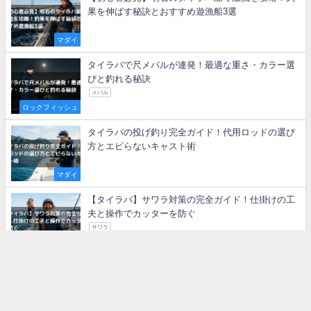
果を伸ばす秘訣とおすすめ遊漁船3選
マダイ
タイラバで尺メバルが連発！最適な重さ・カラー選
びと釣れる秘訣
メバル
ロックフィッシュ
タイラバの投げ釣り完全ガイド！代用ロッドの選び
方とエビらないキャスト術
マダイ
【タイラバ】サワラ対策の完全ガイド！仕掛けの工
夫と操作でカッターを防ぐ
サワラ
青物（ブリ・ヒラマ
サ・サワラなど）
【タイラバ】クロダイを本命で狙う！マダイと違う
釣り方のコツと仕掛け
クロダイ（チヌ）