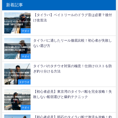
新着記事
【タイラバ】ベイトリールのドラグ音は必要？後付
け改造法
マダイ
タイラバに適したリール徹底比較！初心者が失敗し
ない選び方
マダイ
タイラバのタチウオ対策の極意！仕掛けロストを防
ぎ釣り分ける方法
タチウオ
【初心者必見】東京湾のタイラバ船を完全攻略！失
敗しない船宿選びと爆釣テクニック
マダイ
【初心者必見】明石のタイラバ船で激流を攻略！釣