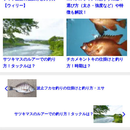
【ウィリー】
選び方（太さ・強度など）や特
徴も解説！
サツキマスのルアーでの釣り
チカメキントキの仕掛けと釣り
方！タックルは？
方！時期は？
波止フカセ釣りの仕掛けと釣り方・エサ
サツキマスのルアーでの釣り方！タックルは？