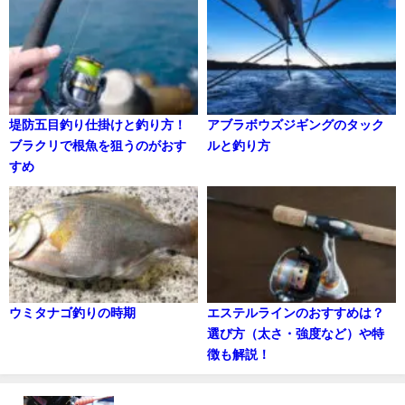
堤防五目釣り仕掛けと釣り方！
アブラボウズジギングのタック
ブラクリで根魚を狙うのがおす
ルと釣り方
すめ
ウミタナゴ釣りの時期
エステルラインのおすすめは？
選び方（太さ・強度など）や特
徴も解説！