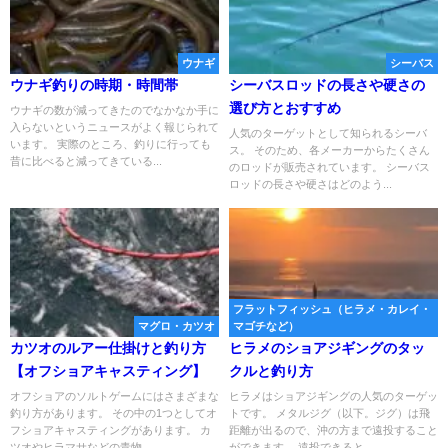
ウナギ
シーバス
ウナギ釣りの時期・時間帯
シーバスロッドの長さや硬さの
選び方とおすすめ
ウナギの数が減ってきたのでなかなか手に
入らないというニュースがよく報じられて
人気のターゲットとして知られるシーバ
います。 実際のところ、釣りに行っても
ス。 そのため、各メーカーからたくさん
昔に比べると減ってきている...
のロッドが販売されています。 シーバス
ロッドの長さや硬さはどのよう...
フラットフィッシュ（ヒラメ・カレイ・
マグロ・カツオ
マゴチなど）
カツオのルアー仕掛けと釣り方
ヒラメのショアジギングのタッ
【オフショアキャスティング】
クルと釣り方
オフショアのソルトゲームにはさまざまな
ヒラメはショアジギングの人気のターゲッ
釣り方があります。 その中の1つとしてオ
トです。 メタルジグ（以下。ジグ）は飛
フショアキャスティングがあります。 カ
距離が出るので、沖の方まで遠投すること
ツオやヒラマサなどの青物...
ができます。 遠投できると...