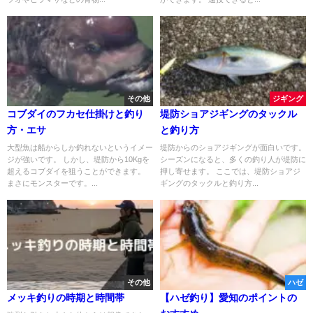
その他
ジギング
コブダイのフカセ仕掛けと釣り
堤防ショアジギングのタックル
方・エサ
と釣り方
大型魚は船からしか釣れないというイメー
堤防からのショアジギングが面白いです。
ジが強いです。 しかし、堤防から10Kgを
シーズンになると、多くの釣り人が堤防に
超えるコブダイを狙うことができます。
押し寄せます。 ここでは、堤防ショアジ
まさにモンスターです。...
ギングのタックルと釣り方...
その他
ハゼ
メッキ釣りの時期と時間帯
【ハゼ釣り】愛知のポイントの