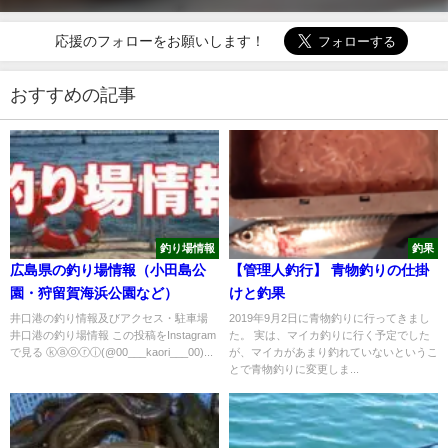
応援のフォローをお願いします！
おすすめの記事
釣り場情報
釣果
広島県の釣り場情報（小田島公
【管理人釣行】 青物釣りの仕掛
園・狩留賀海浜公園など）
けと釣果
井口港の釣り情報及びアクセス・駐車場
2019年9月2日に青物釣りに行ってきまし
井口港の釣り場情報 この投稿をInstagram
た。 実は、マイカ釣りに行く予定でした
で見る ⓚⓐⓞⓡⓘ(@00___kaori___00)...
が、マイカがあまり釣れていないというこ
とで青物釣りに変更しま...