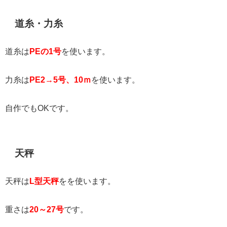
道糸・力糸
道糸は
PEの1号
を使います。
力糸は
PE2→5号、10ｍ
を使います。
自作でもOKです。
天秤
天秤は
L型天秤
をを使います。
重さは
20～27号
です。