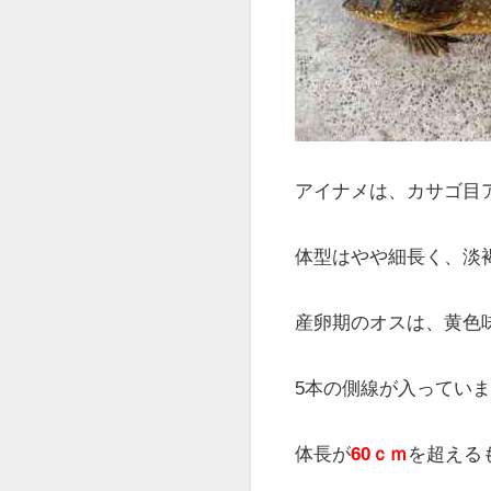
針がかりした時、首を
す。
アイナメは、カサゴ目