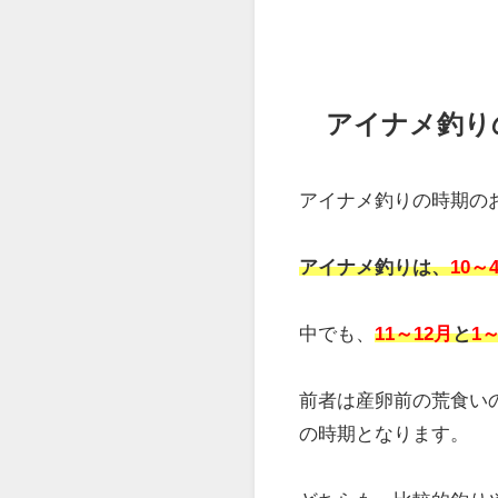
底
に生息しています。
11～12月の産卵期
には
産卵後、
メス
は
深場
に
オス
は、卵を守るため