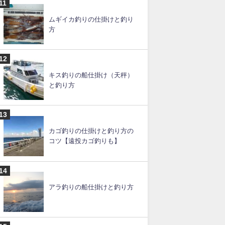
【ショアジギングのポイン
ト】千葉でおすすめは？～関
東編
イカの締め方と持ち帰り方法
ムギイカ釣りの仕掛けと釣り
方
キス釣りの船仕掛け（天秤）
と釣り方