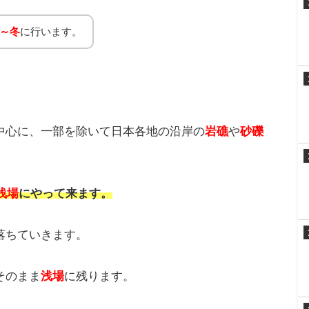
褐色から茶褐色です。
味が強いです。
ます。
ものもいます。
～冬
に行います。
中心に、一部を除いて日本各地の沿岸の
岩礁
や
砂礫