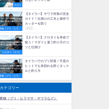
【初心者必見】明石のタイラバ
船で激流を攻略！釣果を伸ばす
秘訣とおすすめ遊漁船3選
マダイ
タイラバで尺メバルが連発！最
適な重さ・カラー選びと釣れる
秘訣
ロックフィッシュ
メバル
タイラバの投げ釣り完全ガイ
ド！代用ロッドの選び方とエビ
らないキャスト術
マダイ
【タイラバ】サワラ対策の完全
ガイド！仕掛けの工夫と操作で
カッターを防ぐ
青物（ブリ・ヒラマ
サワラ
サ・サワラなど）
【タイラバ】クロダイを本命で
狙う！マダイと違う釣り方のコ
ツと仕掛け