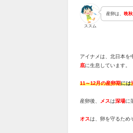
体型はやや細長く、淡
産卵期のオスは、黄色
5本の側線が入ってい
体長が
60ｃｍ
を超える
産卵は、
晩秋
ススム
アイナメは、北日本を