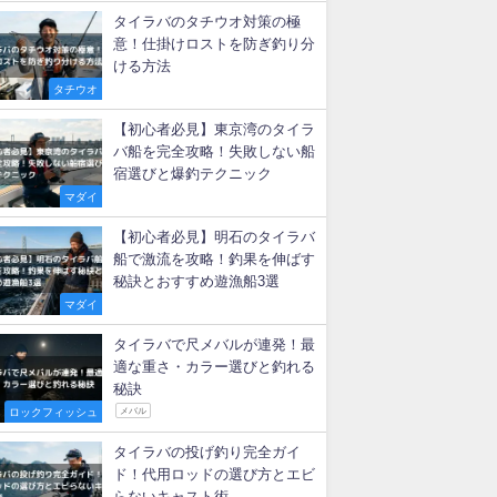
新着記事
【タイラバ】ベイトリールのド
ラグ音は必要？後付け改造法
マダイ
タイラバに適したリール徹底比
較！初心者が失敗しない選び方
マダイ
タイラバのタチウオ対策の極
意！仕掛けロストを防ぎ釣り分
ける方法
タチウオ
【初心者必見】東京湾のタイラ
バ船を完全攻略！失敗しない船
宿選びと爆釣テクニック
マダイ