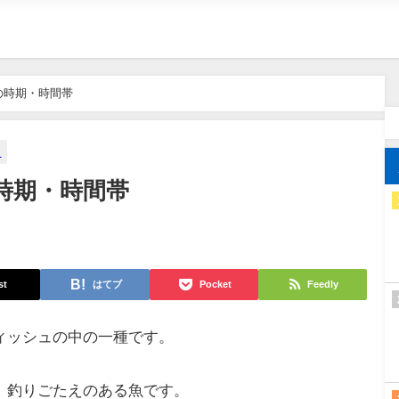
の時期・時間帯
メ
時期・時間帯
st
はてブ
Pocket
Feedly
ィッシュの中の一種です。
、釣りごたえのある魚です。