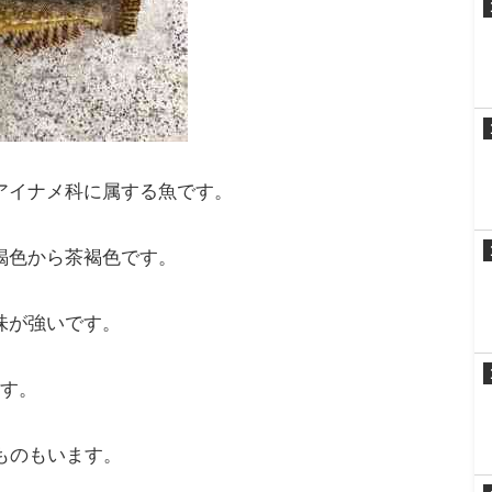
振る強い引き（
首振りダンス
と言われる）が独特で
アイナメ科に属する魚です。