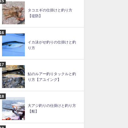
カゴ釣りの仕掛けと釣り方の
コツ【遠投カゴ釣りも】
アラ釣りの船仕掛けと釣り方
タコエギの仕掛けと釣り方
【堤防】
イカ泳がせ釣りの仕掛けと釣
り方