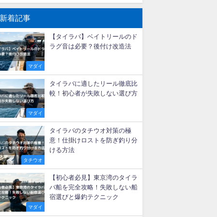
新着記事
【タイラバ】ベイトリールのド
ラグ音は必要？後付け改造法
マダイ
タイラバに適したリール徹底比
較！初心者が失敗しない選び方
マダイ
タイラバのタチウオ対策の極
意！仕掛けロストを防ぎ釣り分
ける方法
タチウオ
【初心者必見】東京湾のタイラ
バ船を完全攻略！失敗しない船
宿選びと爆釣テクニック
マダイ