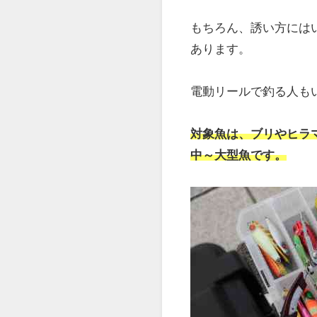
もちろん、誘い方には
あります。
電動リールで釣る人も
対象魚は、ブリやヒラ
中～大型魚です。