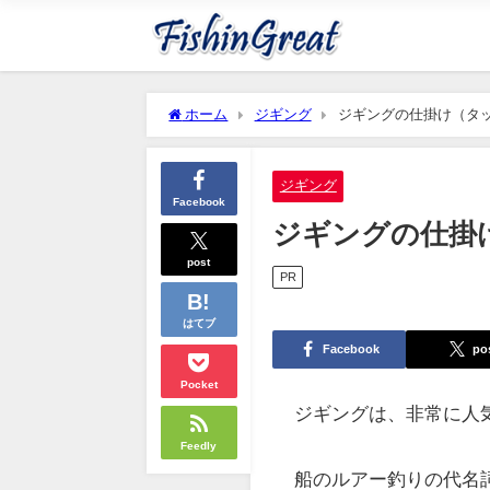
ホーム
ジギング
ジギングの仕掛け（タ
ジギング
Facebook
ジギングの仕掛
post
PR
はてブ
Facebook
po
Pocket
ジギングは、非常に人
Feedly
船のルアー釣りの代名