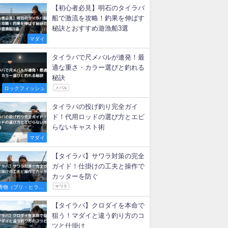
【初心者必見】明石のタイラバ
船で激流を攻略！釣果を伸ばす
秘訣とおすすめ遊漁船3選
マダイ
タイラバで尺メバルが連発！最
適な重さ・カラー選びと釣れる
秘訣
ロックフィッシュ
メバル
タイラバの投げ釣り完全ガイ
ド！代用ロッドの選び方とエビ
らないキャスト術
マダイ
【タイラバ】サワラ対策の完全
ガイド！仕掛けの工夫と操作で
カッターを防ぐ
青物（ブリ・ヒラマ
サワラ
サ・サワラなど）
【タイラバ】クロダイを本命で
狙う！マダイと違う釣り方のコ
ツと仕掛け