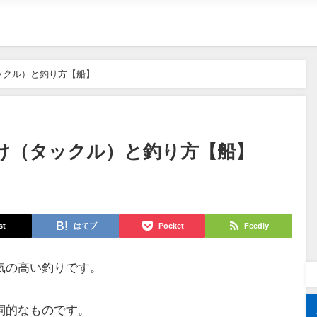
ックル）と釣り方【船】
け（タックル）と釣り方【船】
st
はてブ
Pocket
Feedly
気の高い釣りです。
詞的なものです。