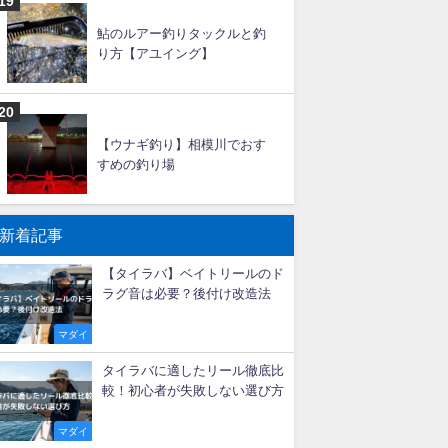
大アジ釣りの仕掛けと釣り方
【船】
タチウオ釣りの時期（シーズ
ン）と時間帯！潮回りは？
鮎のルアー釣りタックルと釣
り方【アユイング】
【ウナギ釣り】相模川でおす
すめの釣り場