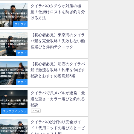
新着記事
【タイラバ】ベイトリールのド
ラグ音は必要？後付け改造法
マダイ
タイラバに適したリール徹底比
較！初心者が失敗しない選び方
マダイ
タイラバのタチウオ対策の極
意！仕掛けロストを防ぎ釣り分
ける方法
タチウオ
【初心者必見】東京湾のタイラ
バ船を完全攻略！失敗しない船
宿選びと爆釣テクニック
マダイ