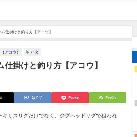
ーム仕掛けと釣り方【アコウ】
タ（アコウ）
ハタ
ム仕掛けと釣り方【アコウ】
st
はてブ
Pocket
Feedly
テキサスリグだけでなく、ジグヘッドリグで狙われ