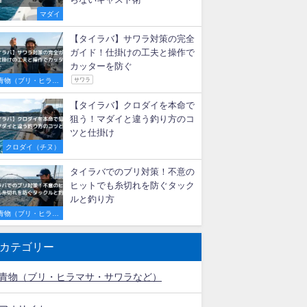
【初心者必見】明石のタイラバ
船で激流を攻略！釣果を伸ばす
秘訣とおすすめ遊漁船3選
マダイ
タイラバで尺メバルが連発！最
適な重さ・カラー選びと釣れる
秘訣
ロックフィッシュ
メバル
タイラバの投げ釣り完全ガイ
ド！代用ロッドの選び方とエビ
らないキャスト術
マダイ
【タイラバ】サワラ対策の完全
ガイド！仕掛けの工夫と操作で
カッターを防ぐ
青物（ブリ・ヒラマ
サワラ
サ・サワラなど）
【タイラバ】クロダイを本命で
狙う！マダイと違う釣り方のコ
ツと仕掛け