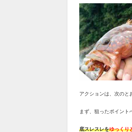
キジハタのワ
キジハタのワームのア
キジハタは、
底付近
に
当然、ワーム仕掛けで
ただ、
ワーム仕掛けは