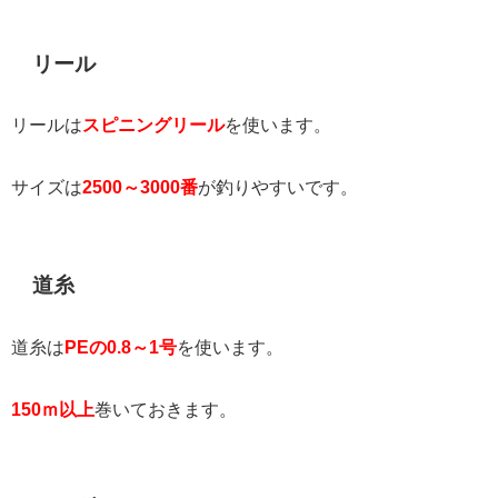
リール
リールは
スピニングリール
を使います。
サイズは
2500～3000番
が釣りやすいです。
道糸
道糸は
PEの0.8～1号
を使います。
150ｍ以上
巻いておきます。