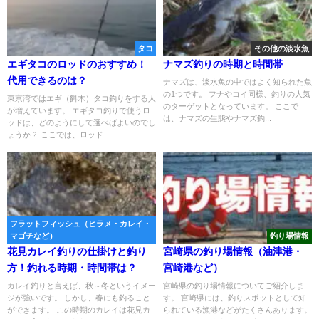
タコ
その他の淡水魚
エギタコのロッドのおすすめ！
ナマズ釣りの時期と時間帯
代用できるのは？
ナマズは、淡水魚の中ではよく知られた魚
の1つです。 フナやコイ同様、釣りの人気
東京湾ではエギ（餌木）タコ釣りをする人
のターゲットとなっています。 ここで
が増えています。 エギタコ釣りで使うロ
は、ナマズの生態やナマズ釣...
ッドは、どのようにして選べばよいのでし
ょうか？ ここでは、ロッド...
フラットフィッシュ（ヒラメ・カレイ・
マゴチなど）
釣り場情報
花見カレイ釣りの仕掛けと釣り
宮崎県の釣り場情報（油津港・
方！釣れる時期・時間帯は？
宮崎港など）
カレイ釣りと言えば、秋～冬というイメー
宮崎県の釣り場情報についてご紹介しま
ジが強いです。 しかし、春にも釣ること
す。 宮崎県には、釣りスポットとして知
ができます。 この時期のカレイは花見カ
られている漁港などがたくさんあります。