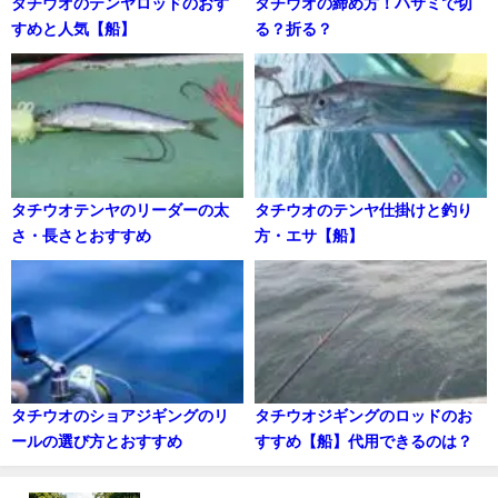
タチウオのテンヤロッドのおす
タチウオの締め方！ハサミで切
すめと人気【船】
る？折る？
タチウオテンヤのリーダーの太
タチウオのテンヤ仕掛けと釣り
さ・長さとおすすめ
方・エサ【船】
タチウオのショアジギングのリ
タチウオジギングのロッドのお
ールの選び方とおすすめ
すすめ【船】代用できるのは？