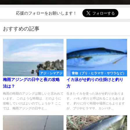
応援のフォローをお願いします！
おすすめの記事
アジ・シマアジ
青物（ブリ・ヒラマサ・サワラなど）
梅雨アジングの日中と夜の攻略
イカ泳がせ釣りの仕掛けと釣り
法は？
方
梅雨の時期のアジングは難しいと言われて
生きたイカを使った泳がせ釣りがありま
います。 このような時期は、どのように
す。 ハモノ釣りと呼ばれることもありま
攻略していけばよいのでしょうか？ ここ
す。 釣りに行く時期や場所にもよります
では、梅雨アジングの日中と...
が、ブリやヒラマサ、カンパチ...