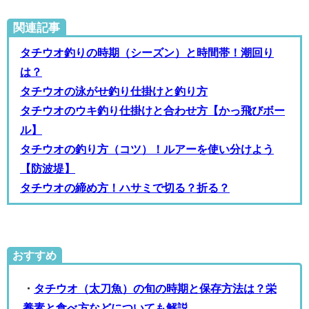
関連記事
タチウオ釣りの時期（シーズン）と時間帯！潮回り
は？
タチウオの泳がせ釣り仕掛けと釣り方
タチウオのウキ釣り仕掛けと合わせ方【かっ飛びボー
ル】
タチウオの釣り方（コツ）！ルアーを使い分けよう
【防波堤】
タチウオの締め方！ハサミで切る？折る？
おすすめ
・
タチウオ（太刀魚）の旬の時期と保存方法は？栄
養素と食べ方などについても解説