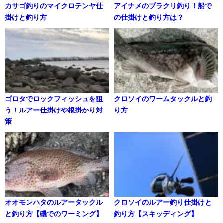
カサゴ釣りのマイクロテンヤ仕
アイナメのブラクリ釣り！船で
掛けと釣り方
の仕掛けと釣り方は？
ゴロタでロックフィッシュを狙
クロソイのワームタックルと釣
う！ルアー仕掛けや根掛かり対
り方
策
オオモンハタのルアータックル
クロソイのルアー釣り仕掛けと
と釣り方【磯でのワーミング】
釣り方【スキッディング】