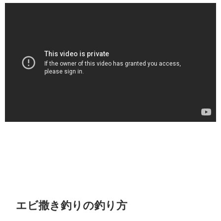
エビ撒き釣りの釣り方