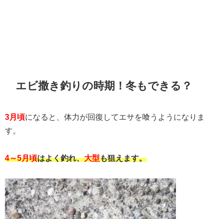
エビ撒き釣りの時期！冬もできる？
3月頃
になると、体力が回復してエサを喰うようになりま
す。
4～5月頃
はよく釣れ、
大型
も狙えます。