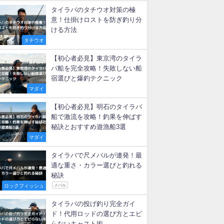
新着記事
【タイラバ】ベイトリールのド
ラグ音は必要？後付け改造法
マダイ
タイラバに適したリール徹底比
較！初心者が失敗しない選び方
マダイ
タイラバのタチウオ対策の極
意！仕掛けロストを防ぎ釣り分
ける方法
タチウオ
【初心者必見】東京湾のタイラ
バ船を完全攻略！失敗しない船
宿選びと爆釣テクニック
マダイ