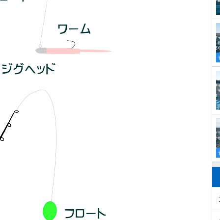
ません。
付けます。
図が中通し式です。