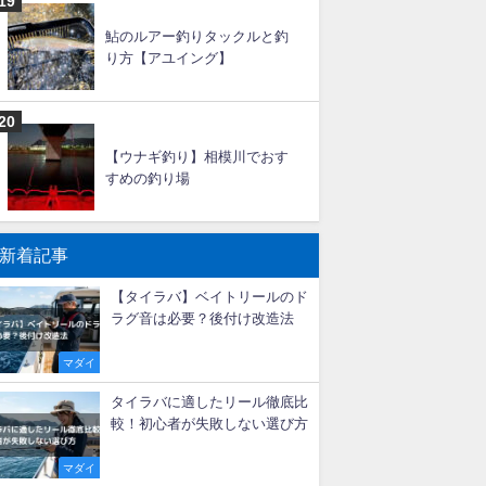
大アジ釣りの仕掛けと釣り方
【船】
タチウオ釣りの時期（シーズ
ン）と時間帯！潮回りは？
鮎のルアー釣りタックルと釣
り方【アユイング】
【ウナギ釣り】相模川でおす
すめの釣り場