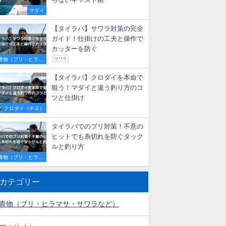
【初心者必見】明石のタイラバ
船で激流を攻略！釣果を伸ばす
秘訣とおすすめ遊漁船3選
マダイ
タイラバで尺メバルが連発！最
適な重さ・カラー選びと釣れる
秘訣
ロックフィッシュ
メバル
タイラバの投げ釣り完全ガイ
ド！代用ロッドの選び方とエビ
らないキャスト術
マダイ
【タイラバ】サワラ対策の完全
ガイド！仕掛けの工夫と操作で
カッターを防ぐ
青物（ブリ・ヒラマ
サワラ
サ・サワラなど）
【タイラバ】クロダイを本命で
狙う！マダイと違う釣り方のコ
ツと仕掛け